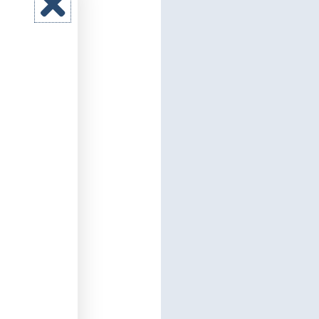
cía
.