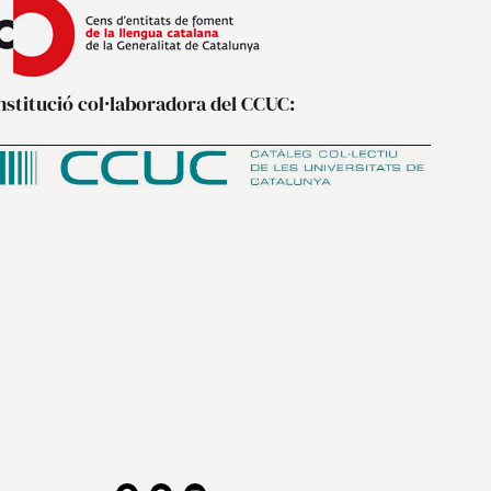
nstitució col·laboradora del CCUC:
F
P
Y