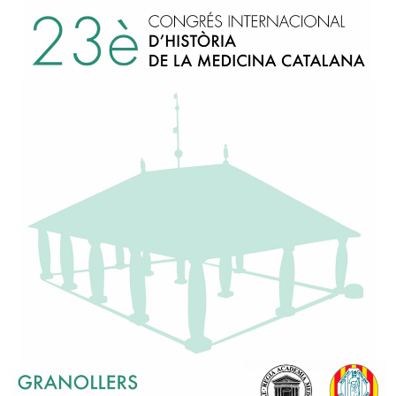
èmic Numerari:
Dra. Lina Badimon i Maestro
,
Dr. Antoni Trilla i Gar
ia de Medicina de Catalunya, Vol. 36, Núm. 1, 2021