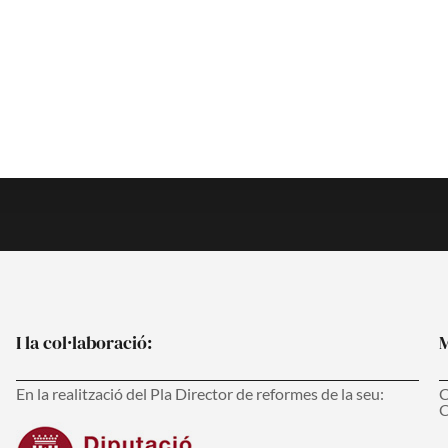
93 317 16 86
secretaria@ramc.cat
s
I la col·laboració:
M
En la realització del Pla Director de reformes de la seu:
C
C