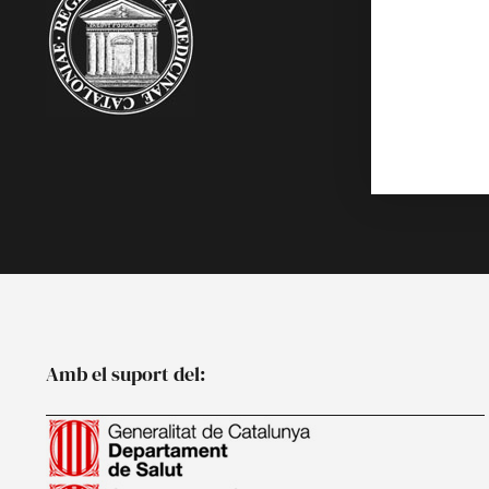
Acadèmics
Agenda
Biblioteca
Multimèdia
Publicacion
Noticies
Amb el suport del: