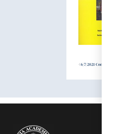
Ant
6/7/2021 Conferència “LA SALUD SEXUAL DE LES PERSONES AMB DISCAPACITAT: UN DRET HUMÀ”, a càrrec de la Dra. Myriam Ponsa i Masana
RAMC