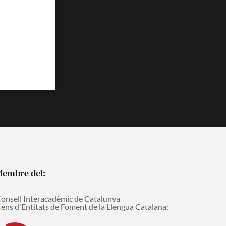
c
u
e
t
b
u
o
b
o
e
k
embre del:
onsell Interacadèmic de Catalunya
ens d'Entitats de Foment de la Llengua Catalana: