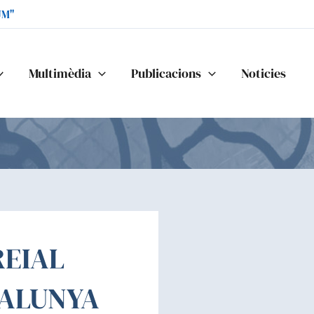
UM"
Multimèdia
Publicacions
Noticies
REIAL
TALUNYA