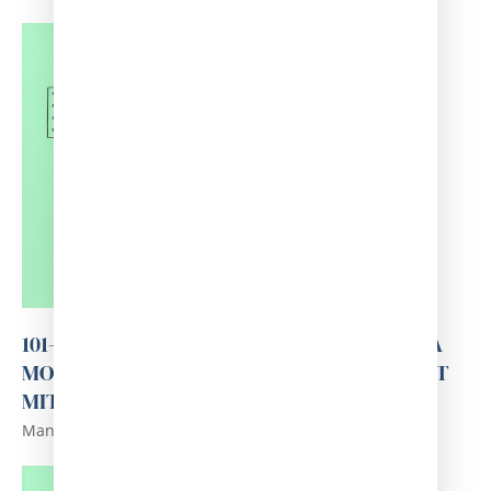
101-ANÀLISIS DELS ASPECTES MÈDICS DE LA
MORT VIOLENTA A LLEIDA A LA BAIXA EDAT
MITJANA. VOL II
Manuel Camps i Clemente