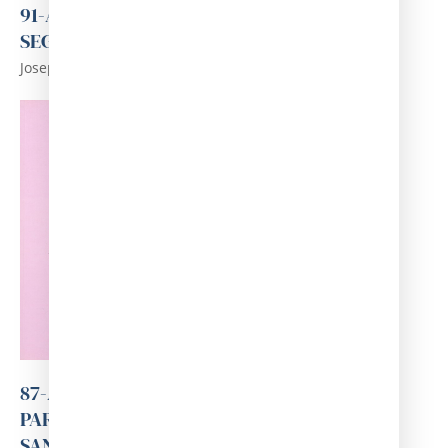
91-ANTONI PUJADAS, METGE I POLÍTIC DEL
SEGLE XIX
Josep Lluís Ausin Hervella
87-ASPECTES SANITARIS DELS ARXIUS
PARROQUIALS DE SAN FELIU DE CABRERA,
SANT GENÍS DE VILASSAR…