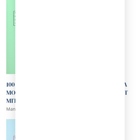
100-ANÀLISIS DELS ASPECTES MÈDICS DE LA
MORT VIOLENTA A LLEIDA A LA BAIXA EDAT
MITJANA. VOL I
Manuel Camps i Clemente