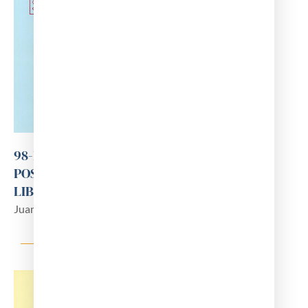
98-LA OBRA DE CAYETANO GARVISO (1807-
POST. 1871). CIRUJANO VASCO-NAVARRO
LIBERAL EN AMÉRICA
Juan Ignacio Gil Pérez