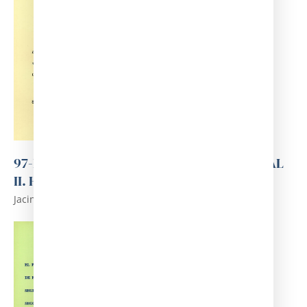
97-ESQUEMES DE TOXICOLOGIA INDUSTRIAL
II. HIDROCARBURS
Jacint Corbella i Corbella