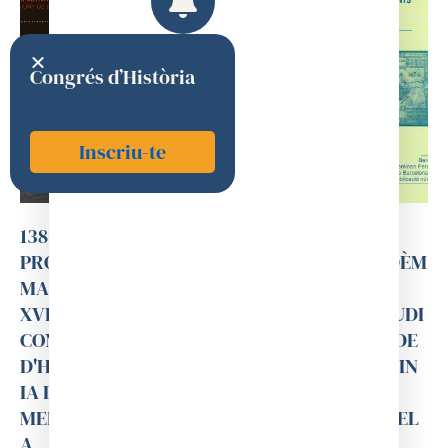
Congrés d’Història
Inscriu-te
138-
132-
129-
120-
PROGRA
PROGRA
CATÀLEG
L'ACADÈM
MA DEL
MA DEL
DE
IA
XVI
XV
L'EXPOSIC
D'ESTUDI
CONGRÉS
CONGRÉS
IÓ
ANTS DE
D'HISTÒR
D'HISTÒR
HISTÒRIC
MEDICIN
IA DE LA
IA DE LA
O
A
MEDICIN
MEDICIN
GRÀFICA
(BARCEL
A
A
DE LA
ONA,