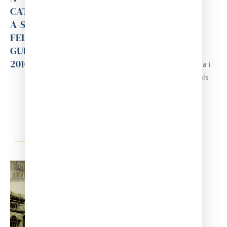
CATALAN
CATALAN
FACULTA
1845-
A-SANT
A- BERGA
T DE
1850)
FELIU DE
2008
MEDICIN
Josep M.
GUIXOLS
A DE
Calbet i
2010
BARCELO
Camarasa i
NA
Josep Lluís
Càtedra de
Ausin
dermatologi
Hervella
a 2002