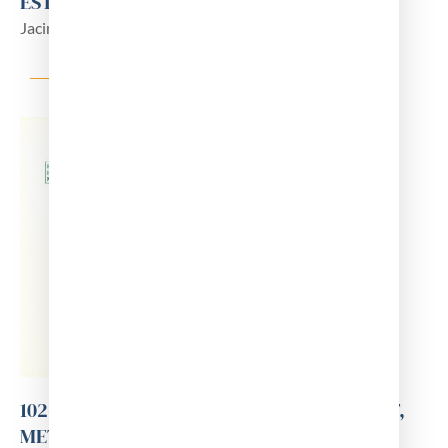
ESTUDIOSOS
Jacint Corbella
102-ELS GERMANS BATLLES TORRES-AMAT,
METGE MOIANESOS