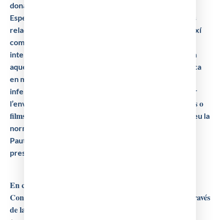
donar a conèixer els estudis històrics més recents.
Esperem comptar amb la participació de professionals
relacionats amb la medicina i les ciències de la salut, així
com historiadors, professors o altres investigadors
interessats en aquest tema. Us animem a presentar en
aquest congrés els vostres treballs de recerca històrica
en medicina, odontologia, farmàcia, veterinària,
infermeria, etc. Us recordem que el període obert per
resums de comunicacions orals, pòsters o
l’enviament dels
films curts estarà obert fins al 1 d’abril de 2026.
Trobareu la
normativa de presentació dels treballs a l’apartat de
Pautes de presentació
al final d’aquesta pàgina de
presentació del congrés
.
En cas d’estar interessat/da en participar en aquest
Congrés, podeu posar-vos en contacte amb nosaltres a través
de la Secretaria Tècnica del Comitè Organitzador