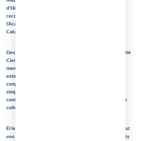
d’Història de la Medicina (SCHM), compta amb el
recolzament local de la Filial del Vallès Oriental de
l’Acadèmia de Ciències Mèdiques i de la Salut de
Catalunya i de Balears (ACMSCB).
Des de fa mesos el Comitè Organitzador (CO), el Comitè
Científic (CC) i el Comitè de Suport Local (CSL), els
membres dels quals s’adjunten en la present circular,
estan treballant amb molta il.lusió en la preparació del
congrés, que comptarà amb diferents conferències,
simposis, taules rodones, sessions monogràfiques i
comunicacions científiques, així com amb un programa
cultural addicional.
“Història, ciència i salut:
El lema d’enguany del congrés és
una trobada amb el llegat mèdic català”
i el seu objectiu és