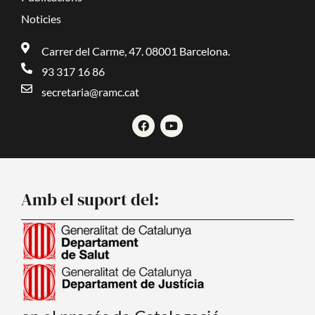
Noticies
Carrer del Carme, 47. 08001 Barcelona.
93 317 16 86
secretaria@ramc.cat
F
Y
a
o
c
u
e
t
b
u
o
b
o
e
Amb el suport del:
k