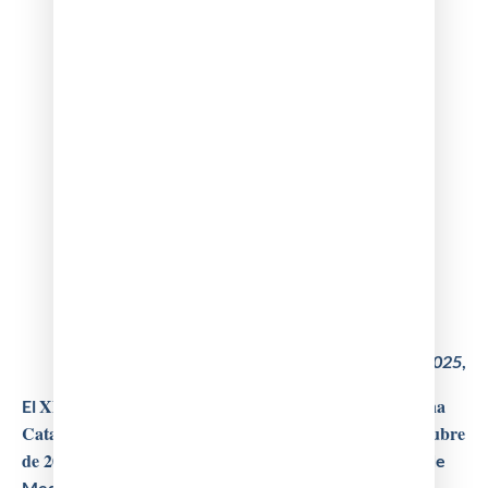
BUTLLETA D’INSCRIPCIÓ AL CONGRÉS
informació quotes d'inscripció
Barcelona,
30 de juny de 2025
,
XXIII Congrés Internacional d’Història de la Medicina
El
Catalana es celebrarà a Granollers, els dies 16 i 17 d’octubre
de 2026
.
L’organització, a càrrec de la Reial Acadèmia de
Medicina de Catalunya (RAMC) i la Societat Catalana