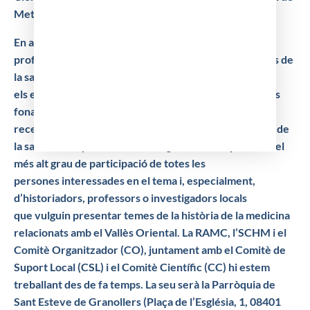
Metges de Barcelona (CoMB) del Vallès Oriental.
En aquest congrés volem posar en contacte tots els
professionals relacionats amb la
medicina i les ciències de
la salut del nostre àmbit, per tal de donar a conèixer
els
estudis històrics més recents. Per aconseguir-ho és
fonamental la participació i l’exposició
dels treballs
recents de recerca històrica en medicina i en ciències de
la salut. Per aquest
motiu, ens agradaria comptar amb el
més alt grau de participació de totes les
persones
interessades en el tema i, especialment,
d’historiadors, professors o investigadors locals
que
vulguin presentar temes de la història de la medicina
relacionats amb el Vallès Oriental.
La RAMC, l’SCHM i el
Comitè Organitzador (CO), juntament amb el Comitè de
Suport Local
(CSL) i el Comitè Científic (CC) hi estem
treballant des de fa temps. La seu serà la Parròquia
de
Sant Esteve de Granollers (Plaça de l’Església, 1, 08401