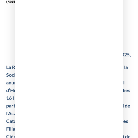
(secretaria@ramc.cat,
tel. 93 317 16 86).
Barcelona, 22 d’abril de 2
025,
La Reial Acadèmia de Medicina de Catalunya (RAMC) i la
Societat Catalana d’Història de la
Medicina (SCHM)
anuncien la celebració del XXIII Congrés Internacional
d’Història de la
Medicina Catalana, que tindrà lloc els dies
16 i 17 d’octubre de 2026, a Granollers, amb
la
participació i suport local de la Filial del Vallès Oriental de
l’Acadèmia de Ciències Mèdiques
i de la Salut de
Catalunya i de Balears (ACMSCB) i la col·laboració de les
Filials del Vallès
Occidental i d’Osona, l’Acadèmia de
Ciències Mèdiques d’Andorra i la delegació del Col.legi
de