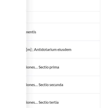
vna cu[m] adnotamentis
] dosi medicinaru[m] ; Antidotarium eiusdem
atione adnotationes… Sectio prima
latione adnotationes… Sectio secunda
atione adnotationes… Sectio tertia