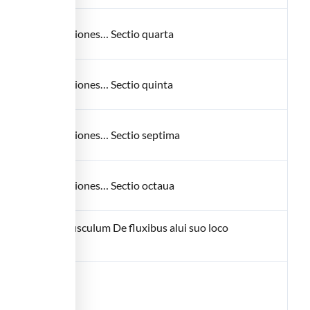
atione adnotationes… Sectio quarta
atione adnotationes… Sectio quinta
atione adnotationes… Sectio septima
atione adnotationes… Sectio octaua
it eiusdem opusculum De fluxibus alui suo loco