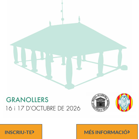
a /Matthias de Lobel?]
lis / cu[m] dpulici [sic] traslatio[n]e antiqua… Theodori Gaze
Expositio per utilis in prima[m] fen quarti Canonis Auice[n]ne : 
 ; tract[atus] tres De balneis patauinis ; De con[m]positione [et
ium…: accesserunt enim his ueterum graecorum exemplarium coll
ium…: accesserunt enim his ueterum graecorum exemplarium col
INSCRIU-TE
MÉS INFORMACIÓ
ium…: accesserunt enim his ueterum graecorum exemplarium coll