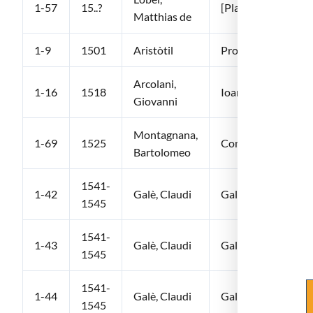
1-57
15..?
[Plantarum histori
Matthias de
1-9
1501
Aristòtil
Problemata Aristote
Arcolani,
1-16
1518
Ioannis Herculani… 
Giovanni
Montagnana,
1-69
1525
Consilia Montagnane
Bartolomeo
1541-
1-42
Galè, Claudi
Galeni Operum omn
1545
1541-
1-43
Galè, Claudi
Galeni Operum omn
1545
1541-
1-44
Galè, Claudi
Galeni Operum omn
1545