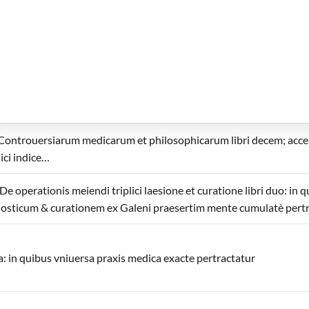
tis medicae ac de humani corporis affectibus medendis Liber terti
Casertae… [Questiones medicae] Pars prima / secunda
… Controuersiarum medicarum et philosophicarum libri decem; acces
ci indice…
e operationis meiendi triplici laesione et curatione libri duo: i
osticum & curationem ex Galeni praesertim mente cumulatè pert
a: in quibus vniuersa praxis medica exacte pertractatur