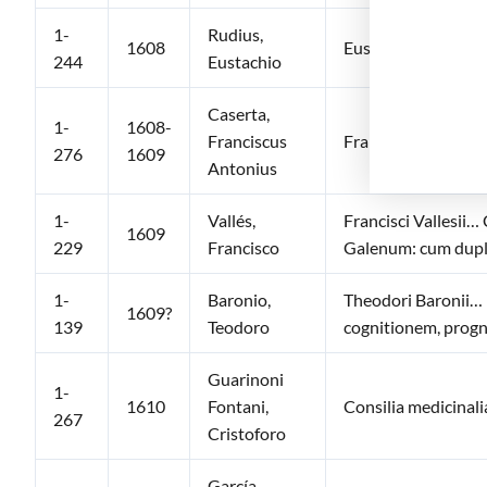
1-
Rudius,
1608
Eustachii Rudii… Ar
244
Eustachio
Caserta,
1-
1608-
Franciscus
Francisci Antonii 
276
1609
Antonius
1-
Vallés,
Francisci Vallesii
1609
229
Francisco
Galenum: cum dupli
1-
Baronio,
Theodori Baronii… D
1609?
139
Teodoro
cognitionem, progn
Guarinoni
1-
1610
Fontani,
Consilia medicinali
267
Cristoforo
García