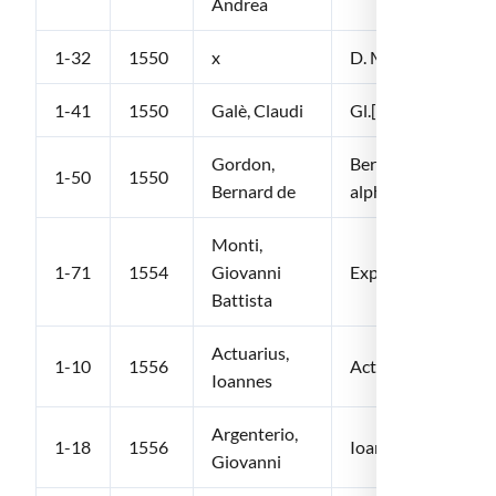
Andrea
1-32
1550
x
D. Matthaei Curtii
1-41
1550
Galè, Claudi
Gl.[sic] Gal. De vs
Gordon,
Bern. Gordonii Opu
1-50
1550
Bernard de
alphabeticus ampl
Monti,
1-71
1554
Giovanni
Explicatio locorum 
Battista
Actuarius,
1-10
1556
Actuarii Ioannis fi
Ioannes
Argenterio,
1-18
1556
Ioannis Argenterii…
Giovanni