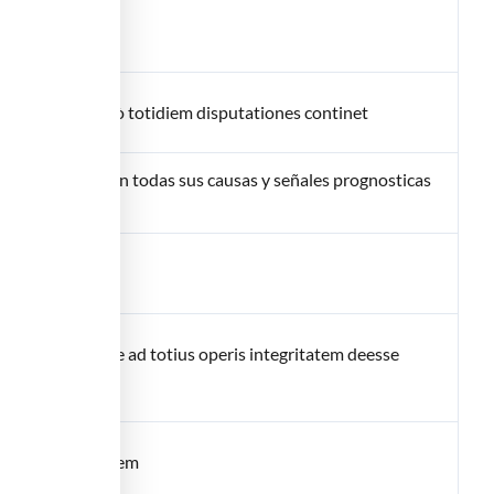
cto, alter verò totidiem disputationes continet
 nombre peste: con todas sus causas y señales prognosticas
 [sic] hazer…
mentaria Galeni]
plectens ea, quae ad totius operis integritatem deesse
ostico libri septem