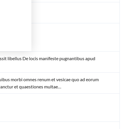
us
sit libellus De locis manifeste pugnantibus apud
n quibus morbi omnes renum et vesicae quo ad eorum
ranctur et quaestiones multae…