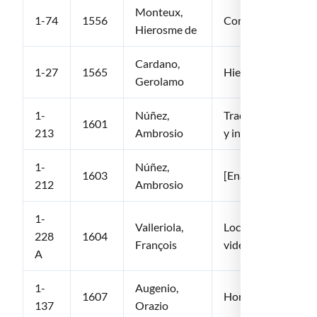
Monteux,
1-74
1556
Compendiolum cura
Hierosme de
Cardano,
1-27
1565
Hieronymi Cardani…
Gerolamo
1-
Núñez,
Tractado repartido 
1601
213
Ambrosio
y indicatiuas del m
1-
Núñez,
1603
[Enarrationum prio
212
Ambrosio
1-
Valleriola,
Loci medicinae comm
228
1604
François
videbantur
A
1-
Augenio,
1607
Horatii Augenii a 
137
Orazio