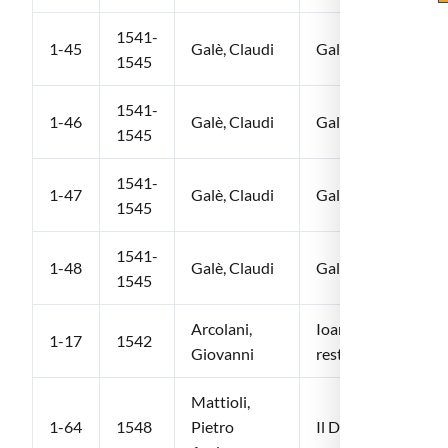
1541-
1-45
Galè, Claudi
Galeni Operum omn
1545
1541-
1-46
Galè, Claudi
Galeni Operum omn
1545
1541-
1-47
Galè, Claudi
Galeni Operum omn
1545
1541-
1-48
Galè, Claudi
Galeni Operum omn
1545
Arcolani,
Ioannis Arculani C
1-17
1542
Giovanni
restitutus…
Mattioli,
1-64
1548
Pietro
Il Dioscoride