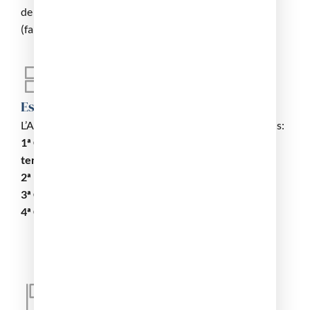
de 1874, professionals sanitaris de ciències afins
(farmacèutics, veterinaris, biòlegs,…).
Estructuració
L’Acadèmia està actualment dividida en quatre seccions:
1ª Ciències mèdiques bàsiques, diagnòstiques,
terapèutiques i afins.;
2ª Medicina i especialitats mèdiques;
3ª Cirurgia i especialitats quirúrgiques;
4ª Ciències mèdiques socials i afins.