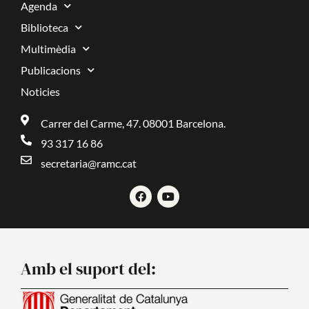
Agenda
Biblioteca
Multimèdia
Publicacions
Noticies
Carrer del Carme, 47. 08001 Barcelona.
93 317 16 86
secretaria@ramc.cat
F
Y
a
o
c
u
e
t
b
u
o
b
o
e
Amb el suport del:
k