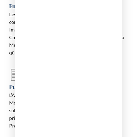
Funcions
Les principals funcions de l’Acadèmia són: Òrgan
consultiu de les admindtracions sanitària i de justícia;
Impulsora dels estudis sobre Història de la Medicina
Catalana i organitzadora del Congresos d’Historia de la
Medicina Catalana. Impulsora dels debats sobre
qüestions sanitàries d’actualitat.
Publicacions
L’Acadèmia publica la “Revista de la Reial Acadèmia de
Medicina de Catalunya” des de l’any 1986, que
substitueix a revistes anteriors amb altres títols, la
primera les “Memorias de la Real Acadenia Médico
Práctica de Barcelona” de l’any 1798.