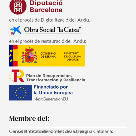
en el procés de Digitalització de l'Arxiu.-
en el procés de restauració de l'Arxiu:
Membre del:
Consell Interacadèmic de Catalunya
Cens d'Entitats de Foment de la Llengua Catalana: