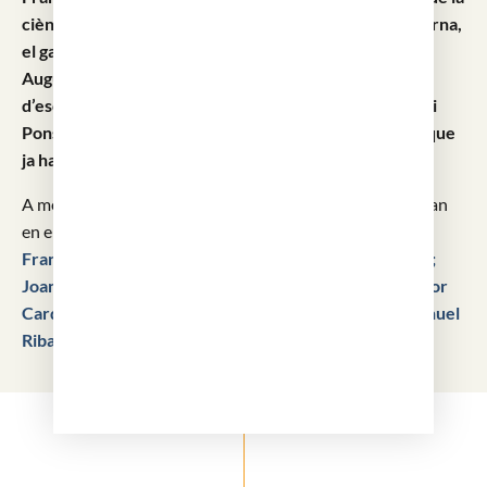
ciència; Bartomeu Robert, professor de medicina interna,
el garn consultor del seu temps i alcalde de Barcelona;
August Pi i Sunyer, creador de l’Institut de Fisiologia i
d’escola aquí i en el seu exili de Caracas; Agusti Pedro i
Pons, l’ultim gran internista d’una forma de medicina que
ja ha canviat
.
A més d’aquests quatre, altres set presidents també estan
en el nomenclàtor de les vies públiques de Barcelona:
Francesc Santpons i Roca; Francesc Carbonell i Bravo;
Joan Francesc Bahí i Fontseca; Emili Pi i Molist; Salvador
Cardenal i Fernàndez; Valenti Carulla i Margenat; Manuel
Ribas i Perdigó.