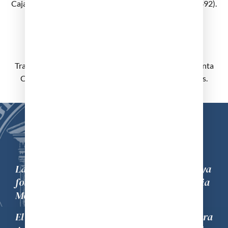
Cajal és catedràtic de la facultat de medicina (1887 – 1892).
XX
Trasllat de la facultat i de l’Hospital. Mor encara a la Santa
Creu Antoni Gaudí (juny de 1926). Noves utiltzacions.
La Reial Acadèmia de Medicina de Catalunya
fou creada l’any 1770 amb el nom d’Academia
Mèdico Pràctica.
El 1785 rebé el títol de Reial. Des de la primera