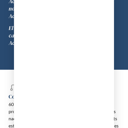
Acadèmia hi hagué algunes variacions en el
nom. El més clàssic ha estat el de Reial
Acadèmia de Medicina de Barcelona.
El Plede 10 de desembre de 1991 va acordar
canviar aquest vell nom pel de Reial
Acadèmia de Medicina de Catalunya.
Composició
60 acadèmics numeraris elegits per votació entre els
propis membres; 15 acadèmics d’honor; 120 acadèmics
nacionals per elecció o premi i acadèmics corresponents
estrangers sense limitació de nombre. Acull metges i, des