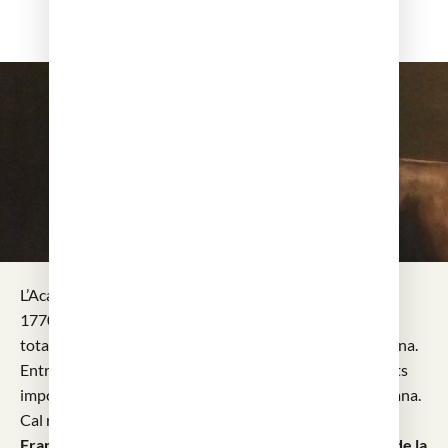
L’Acadèmia ha tingut al llarg de la seva història, des del
1770, més de 350 membres numeraris, pràcticament la
totalitat de les grans personalitats de la medicina catalana.
Entre els presidents de l’Acadèmia hi hagué personalitats
importants no sols de la medicina sinó de la vida ciutadana.
Cal recordar-ne com a més significatius
els doctors
Francesc Salvà i Campillo, que excel.lí en mols camps de la