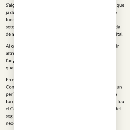
S’alçà en terrenys del antic Hospital del Canonge Colom que
ja devia tenir uns dos-cents any d’antiguitat. La butlla de
fundació fou emesa per Benet XIII, des d’Avinyó, el 9 de
setembre de 1401. En principi l’Hospital ocupava la banda
de mar de l’actual recinte, la que dóna al carrer de l’Hospital.
Al cap d’un segle, el 1509, s’hagué d’ampliar i es van bastir
altres naus. Les dues escalinates monumentals daten de
l’any 1585. Durant el segle XVI tenia capacitat per entre
quatre i cinc-cents llits.
En el segle XVII es va bastir l’edifici de la Casa de
Convalescència que permetia que els malalts tinguessin un
període de recuperació quan eren donats d’alta avans de
tornar a casa seva o a viure al carrer. El tercer gran edifici fou
el Col.legi de Cirugia que es construí a la segona meitat del
segle XVIII i és una de les restes més importants del
neoclàssic de Barcelona.