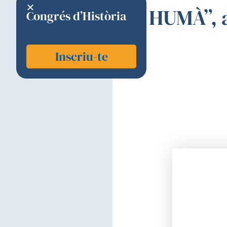
HUMÀ”, a
Congrés d’Història
Inscriu-te