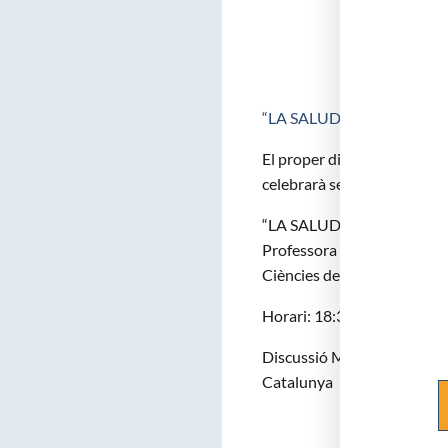
“LA SALUD SEXUAL DE L
El proper dimarts 6 de juli
celebrarà sessió científica 
“LA SALUD SEXUAL DE LE
Professora de psicologia. R
Ciències de la Salut Blanqu
Horari: 18:30 hores – Conf
Discussió Moderador: Dr. A
Catalunya