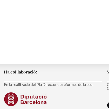
s
I la col·laboració:
M
En la realització del Pla Director de reformes de la seu:
C
C