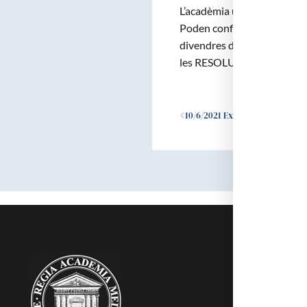
L’acadèmia us obre les por
Poden confirmar l’assistènci
divendres de 9:30 a 14h.); 
les RESOLUCIONS que pren
Ant
10/6/2021 Ex-Libris commemoratiu dels 250 anys de la Reial Acadèmia de Medicina de Catalunya (1770-2020)
RAMC
Acadèmics
Agenda