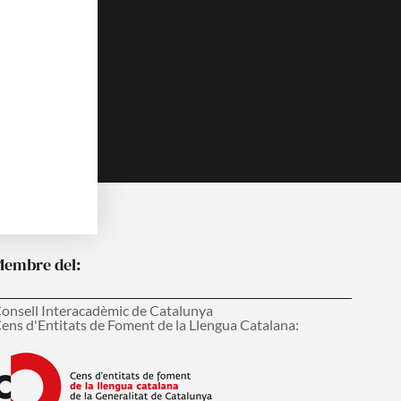
o
b
o
e
k
embre del:
onsell Interacadèmic de Catalunya
ens d'Entitats de Foment de la Llengua Catalana: