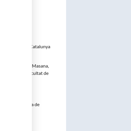
a de Medicina de Catalunya
yriam Ponsa i Masana,
(SASE,) de la Facultat de
dèmia de Medicina de