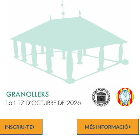
ES PERSONES AMB DISCAPACITAT: UN DRET HUMÀ”(PDF)
ol de 2021, a dos quarts de set de la tarda, aquesta Reial Acadèmi
sobre,
S PERSONES AMB DISCAPACITAT: UN DRET HUMÀ” per la Dra. M
esponsable del Servei d’Atenció als estudiants en Situació Especial 
erna. Universitat Ramon Llull.
erència 19:30 hores –
ntoni Caralps i Riera, Acadèmic Numerari Emèrit de la Reial Aca
INSCRIU-TE
MÉS INFORMACIÓ