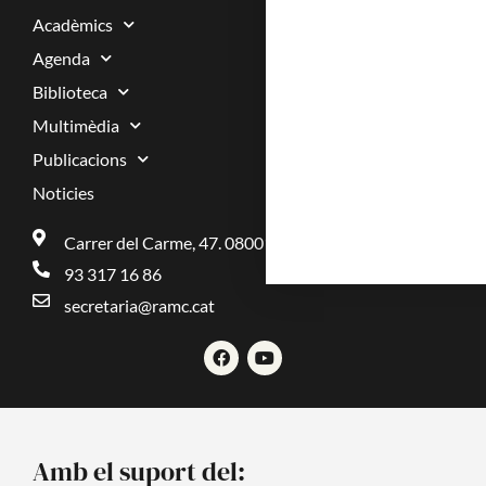
Acadèmics
Agenda
Biblioteca
Multimèdia
Publicacions
Noticies
Carrer del Carme, 47. 08001 Barcelona.
93 317 16 86
secretaria@ramc.cat
F
Y
a
o
c
u
e
t
b
u
o
b
o
e
Amb el suport del:
k