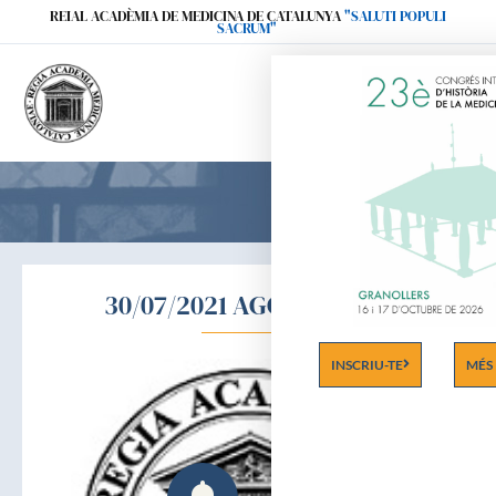
Ir
REIAL ACADÈMIA DE MEDICINA DE CATALUNYA
"SALUTI POPULI
SACRUM"
al
contenido
30/07/2021 AGOST ESTIU
INSCRIU-TE
MÉS