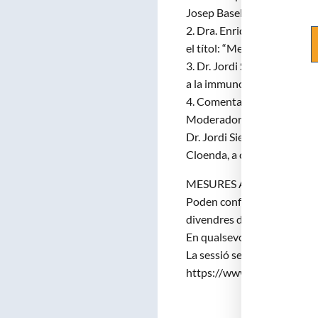
Josep Baselga Torres”.
2. Dra. Enriqueta Felip, Ca
el títol: “Medicina de preci
3. Dr. Jordi Sierra, Acadèm
a la immunoteràpia cel·lular
4. Comentaris, debat, preg
Moderadors:
Dr. Jordi Sierra i Dr. Josep
Cloenda, a càrrec del Dr. 
MESURES ANTI-COVID 19: 
Poden confirmar l’assistènci
divendres de 9:30 a 14:00 h
En qualsevol cas la celebr
La sessió serà retransmesa
https://www.youtube.com