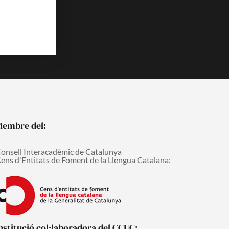
embre del:
onsell Interacadèmic de Catalunya
ens d'Entitats de Foment de la Llengua Catalana:
nstitució col·laboradora del CCUC: