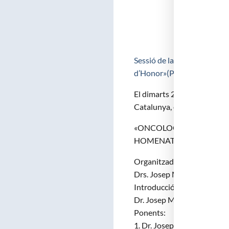
Sessió de la Secció Segona
d’Honor»(PDF)
El dimarts 29 de juny de 20
Catalunya, es complau en con
«ONCOLOGIA I HEMATOL
HOMENATGE A LA MEMÒR
Organitzadors:
Drs. Josep M. Mascaró, Jord
Introducció:
Dr. Josep M. Mascaró, pres
Ponents:
1. Dr. Josep Tabernero, Aca