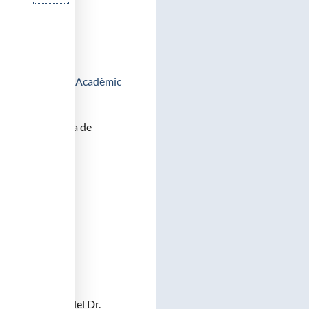
de Josep Baselga, Acadèmic
dèmia de Medicina de
de l’Oncologia del Dr.