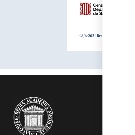
Ant
8/6/2021 Renovació parcial de la Junta de Govern i Elecció d’Acadèmics Numeraris
RAMC
Acadèmics
Agenda
Biblioteca