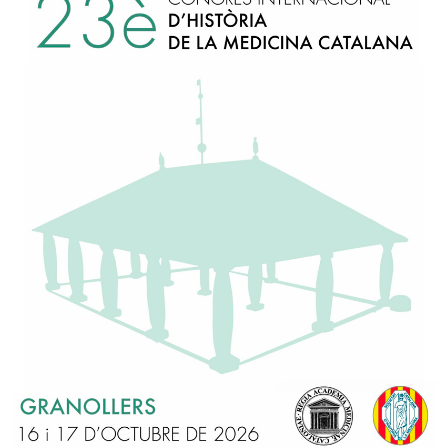
 : «Oncologia i Hematologia de precisió. Homenatge a la memòria 
21, a les 19:00 hores, la Secció Segona (Medicina) de la Reial Aca
vidar-vos al col·loqui, amb el títol:
OGIA DE PRECISIÓ:
IA DE JOSEP BASELGA, ACADÈMIC D’HONOR »
i Sierra, Josep Tabernero.
ident de la Secció Segona (Medicina) de la RAMC.
dèmic Numerari de la RAMC, amb el títol: “El llegat transformador 