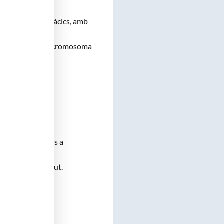
at de Tumors Toràcics, amb
l microscopi i el cromosoma
171686 (de dilluns a
artament de Salut.