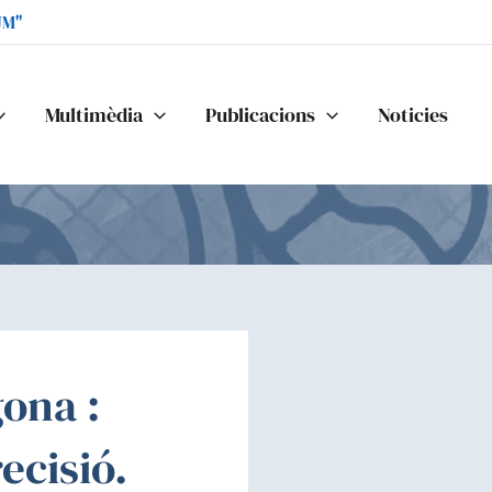
UM"
Multimèdia
Publicacions
Noticies
gona :
ecisió.