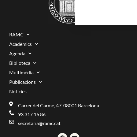
RAMC
Acadèmics
Agenda
Biblioteca
Multimèdia
Publicacions
Noticies
Carrer del Carme, 47. 08001 Barcelona.
93 317 16 86
secretaria@ramc.cat
F
Y