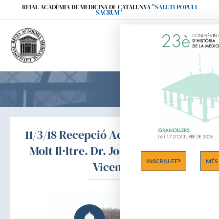
Ir
REIAL ACADÈMIA DE MEDICINA DE CATALUNYA
"SALUTI POPULI
SACRUM"
al
contenido
11/3/18 Recepció Acadèmic electe
Molt Il·ltre. Dr. Josep Mª Lailla i
INSCRIU-TE
MÉS
Vicens