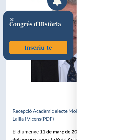
Congrés d’Història
Inscriu-te
Recepció Acadèmic electe Molt Il·ltre. Dr. Josep Mª
Lailla i Vicens(PDF)
El diumenge
11 de març de 2018
,
a dos quarts de set
del vespre
, aquesta Reial Acadèmia de Medicina de