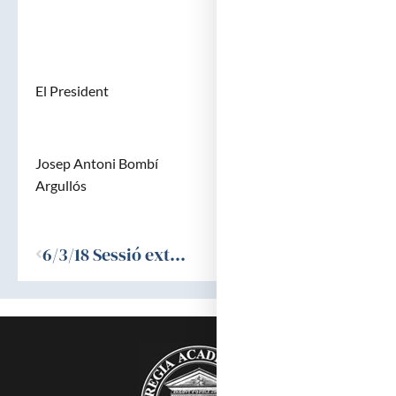
El President El Secretari General
Josep Antoni Bombí Jordi Palés i
Argullós
Ant
6/3/18 Sessió extraordinaria de presentació dels premis Fundació Barraquer 2012 i Lluís Sayé 2017