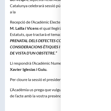
Catalunya celebrarà sessió pública extraordinària per
a la
Recepció de l’Acadèmic Electe Molt Il·ltre.
Dr. Josep
M. Lailla i Vicens
el qual llegirà el discurs prescrit pels
Estatuts, que tractarà el tema:
“
DIAGNÒSTIC
PRENATAL DELS DEFECTES CONGÈNITS.
CONSIDERACIONS ÈTIQUES I LEGALS DES DEL PUNT
DE VISTA D’UN OBSTETRE.”
Li respondrà l’Acadèmic Numerari Molt Il·ltre.
Dr.
Xavier Iglesias i Guiu.
Per cloure la sessió el president dirigirà unes paraules.
L’Acadèmia us prega que vulgueu realçar la solemnitat
de l’acte amb la vostra presència.