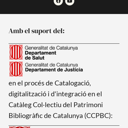
a
o
c
u
e
t
b
u
o
b
o
e
Amb el suport del:
k
en el procés de Catalogació,
digitalització i d'integració en el
Catàleg Col·lectiu del Patrimoni
Bibliogràfic de Catalunya (CCPBC):