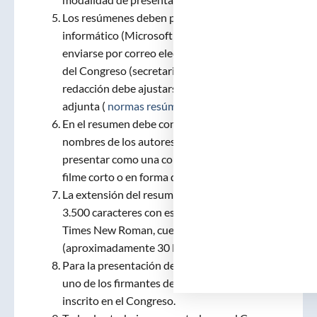
Los resúmenes deben presentarse en soporte
informático (Microsoft Word) y deben
enviarse por correo electrónico a la Secretaría
del Congreso (secretaria@ramc.cat). La
redacción debe ajustarse al formato que se
adjunta (
normas resúmenes
(PDF) ).
En el resumen debe constar el título y los
nombres de los autores, y también si se quiere
presentar como una comunicación oral, un
filme corto o en forma de póster.
La extensión del resumen no puede exceder de
3.500 caracteres con espacios, en tipografía
Times New Roman, cuerpo 11
(aproximadamente 30 líneas de texto).
Para la presentación de los trabajos, al menos
uno de los firmantes deberá estar formalmente
inscrito en el Congreso.