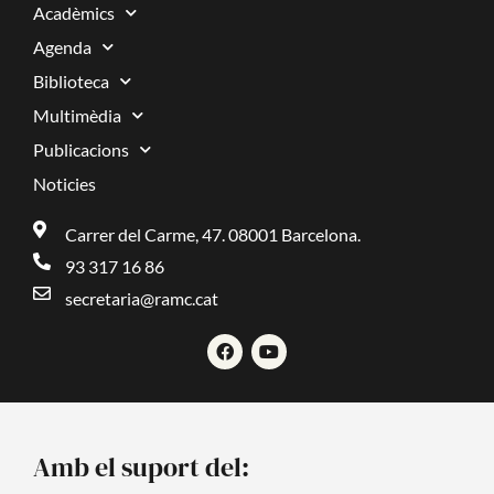
Acadèmics
Agenda
Biblioteca
Multimèdia
Publicacions
Noticies
Carrer del Carme, 47. 08001 Barcelona.
93 317 16 86
secretaria@ramc.cat
F
Y
a
o
c
u
e
t
b
u
o
b
o
e
Amb el suport del:
k