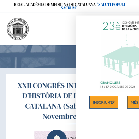
Ir
REIAL ACADÈMIA DE MEDICINA DE CATALUNYA
"SALUTI POPULI
SACRUM"
al
contenido
XXII CONGRÉS INTERNACIONAL
D’HISTÒRIA DE LA MEDICINA
INSCRIU-TE
MÉS
CATALANA (Sabadell, 10 i 11
Novembre 2023)