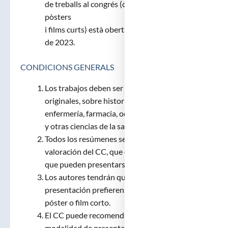
de treballs al congrés (comunicacions orals,
pòsters
i films curts) està oberta fins el dia 18 de juny
de 2023.
CONDICIONS GENERALS
Los trabajos deben ser investigaciones
originales, sobre historia de la medicina,
enfermería, farmacia, odontología, veterinaria
y otras ciencias de la salud de nuestro país.
Todos los resúmenes serán sometidos a la
valoración del CC, que decidirá los trabajos
que pueden presentarse durante el Congreso.
Los autores tendrán que indicar qué tipo de
presentación prefieren, comunicación oral,
póster o film corto.
El CC puede recomendar a los autores la
modalidad de presentación.