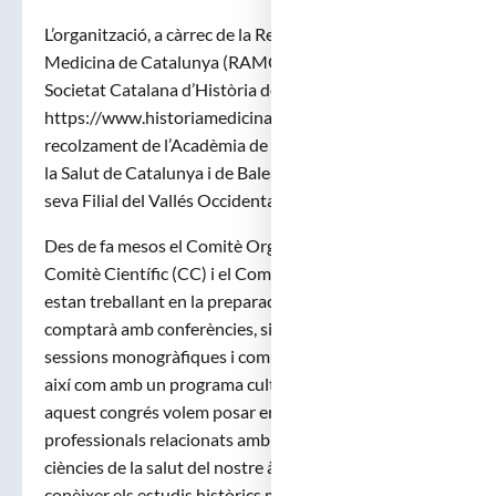
L’organització, a càrrec de la Reial Acadèmia de
Medicina de Catalunya (RAMC; https://ramc.cat/) i la
Societat Catalana d’Història de la Medicina (SCHM;
https://www.historiamedicina.cat/), compta amb el
recolzament de l’Acadèmia de Ciències Mèdiques i de
la Salut de Catalunya i de Balears (ACMSCB) i de la
seva Filial del Vallés Occidental, amb seu a Sabadell.
Des de fa mesos el Comitè Organitzador (CO), el
Comitè Científic (CC) i el Comitè de Suport Local
estan treballant en la preparació del congrés, que
comptarà amb conferències, simposis, taules rodones,
sessions monogràfiques i comunicacions científiques,
així com amb un programa cultural addicional. En
aquest congrés volem posar en contacte tots els
professionals relacionats amb la medicina i les
ciències de la salut del nostre àmbit, per tal de donar a
conèixer els estudis històrics més recents. Per