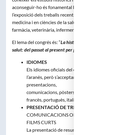
aconseguir-ho és fonamental la participació i
l’exposició dels treballs recents de recerca històrica en
medicina i en ciències de la salut (odontologia,
farmàcia, veterinària, infermeria, etc.).
El lema del congrés és: “
La història en ciències de la
salut: del passat al present per projectar el futur
”.
IDIOMES
Els idiomes oficials del congrés són el català i
l’aranès, però s’acceptaran també
presentacions,
comunicacions, pòsters i films curts en castellà,
francès, portuguès, italià o anglès.
PRESENTACIÓ DE TREBALLS
:
COMUNICACIONS ORALS, PÒSTERS I
FILMS CURTS
La presentació de resums per a la presentació