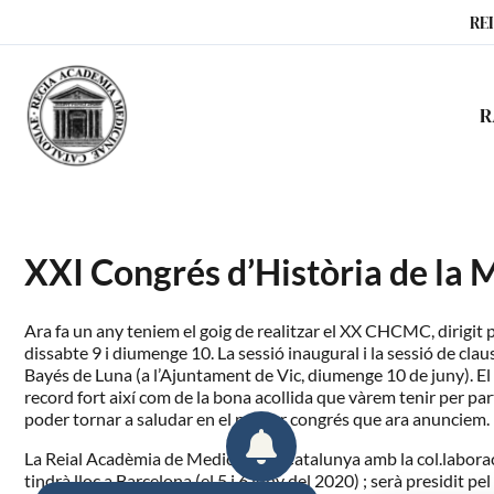
Ir
RE
al
contenido
R
XXI Congrés d’Història de la M
Ara fa un any teniem el goig de realitzar el XX CHCMC, dirigit pe
dissabte 9 i diumenge 10. La sessió inaugural i la sessió de cla
Bayés de Luna (a l’Ajuntament de Vic, diumenge 10 de juny). El 
record fort així com de la bona acollida que vàrem tenir per par
poder tornar a saludar en el proper congrés que ara anunciem.
La Reial Acadèmia de Medicina de Catalunya amb la col.laboraci
tindrà lloc a Barcelona (el 5 i 6 juny del 2020) ; serà presidit 