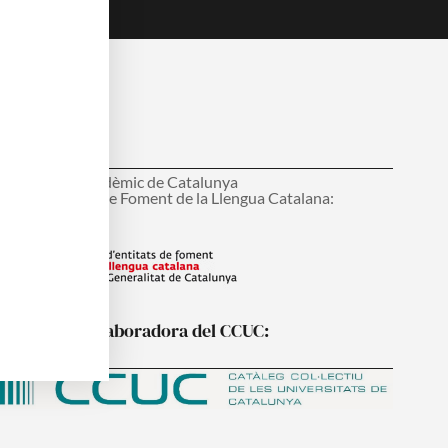
embre del:
onsell Interacadèmic de Catalunya
ens d'Entitats de Foment de la Llengua Catalana:
nstitució col·laboradora del CCUC: