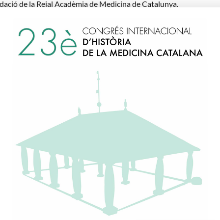
ndació de la Reial Acadèmia de Medicina de Catalunya.
Carrer del Carme, 47. 0800
93 317 16 86
secretaria@ramc.cat
s