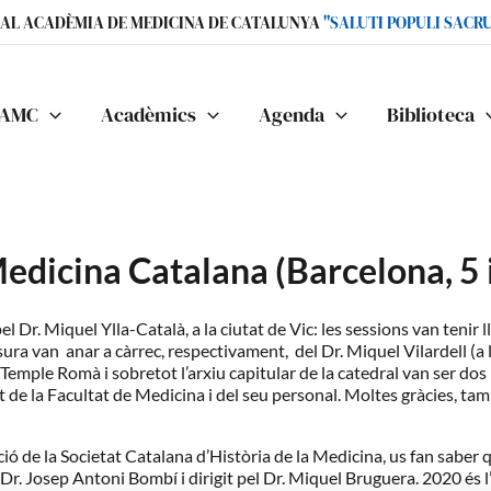
IAL ACADÈMIA DE MEDICINA DE CATALUNYA
"SALUTI POPULI SACR
AMC
Acadèmics
Agenda
Biblioteca
edicina Catalana (Barcelona, 5 i
l Dr. Miquel Ylla-Català, a la ciutat de Vic: les sessions van tenir 
usura van anar a càrrec, respectivament, del Dr. Miquel Vilardell (a
Temple Romà i sobretot l’arxiu capitular de la catedral van ser do
t de la Facultat de Medicina i del seu personal. Moltes gràcies, tam
ó de la Societat Catalana d’Història de la Medicina, us fan saber
pel Dr. Josep Antoni Bombí i dirigit pel Dr. Miquel Bruguera. 2020 és