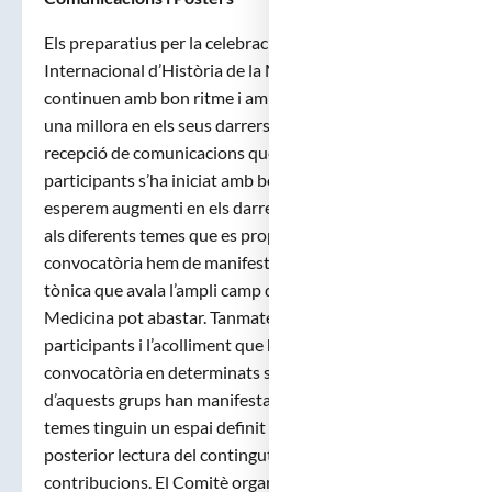
Els preparatius per la celebració del Congrés
Internacional d’Història de la Medicina Catalana
continuen amb bon ritme i amb un desig d’afrontar
una millora en els seus darrers espais organitzatius. La
recepció de comunicacions que estan enviant els
participants s’ha iniciat amb bona cadència que
esperem augmenti en els darrers dies. Si ens atenem
als diferents temes que es proposaven en la carta de
convocatòria hem de manifestar que la varietat és la
tònica que avala l’ampli camp que la història de la
Medicina pot abastar. Tanmateix la diversitat de
participants i l’acolliment que ha tingut la
convocatòria en determinats sectors, alguns
d’aquests grups han manifestat el desig que alguns
temes tinguin un espai definit que faciliti la recepció i
posterior lectura del contingut de les diferents
contribucions. El Comitè organitzador ho ha acollit