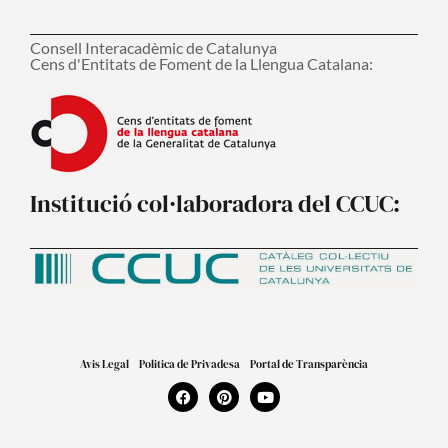
Consell Interacadèmic de Catalunya
Cens d'Entitats de Foment de la Llengua Catalana:
Institució col·laboradora del CCUC:
Avis Legal
Politica de Privadesa
Portal de Transparència
F
P
Y
a
i
o
c
n
u
e
t
t