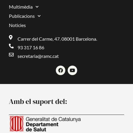
Multimèdia
Publicacions
Noticies
Carrer del Carme, 47. 08001 Barcelona.
93 317 16 86
secretaria@ramc.cat
F
Y
a
o
c
u
e
t
b
u
o
b
o
e
Amb el suport del:
k