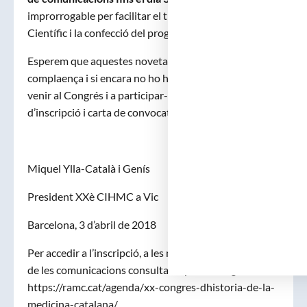
improrrogable per facilitar el treball del Comitè
Científic i la confecció del programa.
Esperem que aquestes novetats seran admeses amb
complaença i si encara no ho heu fet animeu-vos a
venir al Congrés i a participar-hi. Adjuntem de nou full
d’inscripció i carta de convocatòria.
Miquel Ylla-Català i Genís
President XXè CIHMC a Vic
Barcelona, 3 d’abril de 2018
Per accedir a l’inscripció, a les normes de presentació
de les comunicacions consultar l’apartat d’Agenda:
https://ramc.cat/agenda/xx-congres-dhistoria-de-la-
medicina-catalana/