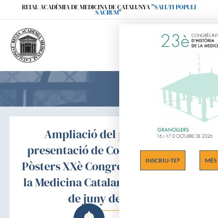
Ir
REIAL ACADÈMIA DE MEDICINA DE CATALUNYA
"SALUTI POPULI
SACRUM"
al
contenido
Ampliació del període de
presentació de Comunicacions i
INSCRIU-TE
MÉS
Pòsters XXè Congrés d’Història de
la Medicina Catalana (VIC, 8, 9 i 10
de juny de 2018)