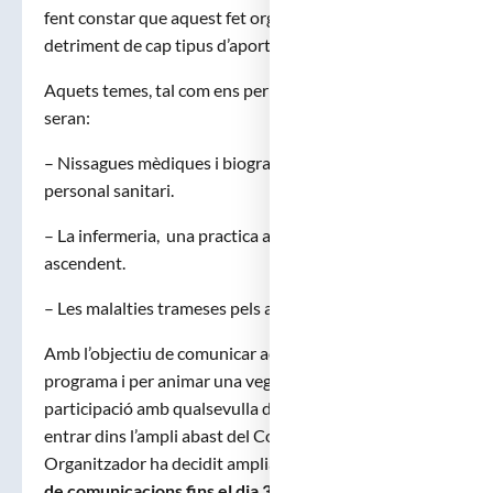
fent constar que aquest fet organitzatiu no sigui en
detriment de cap tipus d’aportació.
Aquets temes, tal com ens permet veure-ho avui,
seran:
– Nissagues mèdiques i biografies de metges o
personal sanitari.
– La infermeria, una practica amb reconeixement
ascendent.
– Les malalties trameses pels animals.
Amb l’objectiu de comunicar aquest avanç de
programa i per animar una vegada més a la
participació amb qualsevulla dels temes que poden
entrar dins l’ampli abast del Congrés el Comitè
Organitzador ha decidit ampliar
la data de recepció
de comunicacions fins el dia 30 del mes d’abril.
Data