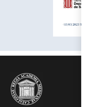
Ant
13/03/2023 Traspàs de l’acadèmic Dr. Víctor J. Marí i Balcells
RAMC
Acadèmics
Agenda
Biblioteca
Multimèdia