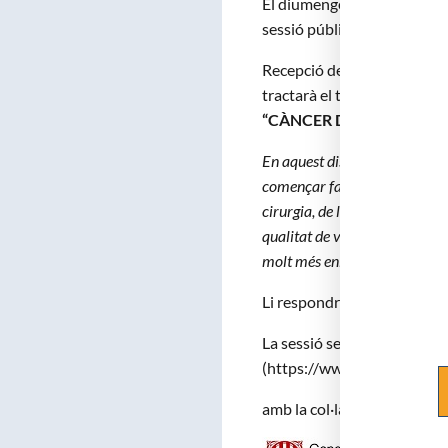
El diumenge 26 de març de 
sessió pública extraordinàri
Recepció de l’Acadèmic Elect
tractarà el tema:
“CÀNCER DE LA LARINGE:
En aquest discurs el Dr. Miqu
començar fa 150 anys amb la p
cirurgia, de la radioteràpia, d
qualitat de vida i supervivèn
molt més enllà del propi cànce
Li respondrà l’Acadèmic Nume
La sessió serà retransmesa
(https://www.youtube.co
amb la col·laboració :