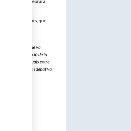
 de Catalunya celebrarà
escrit pels Estatuts, que
DE VIDRE)”
àncer de laringe que va
alitzarem l’evolució de la
rlant del debat actuals entre
ta al pacient, en un debat va