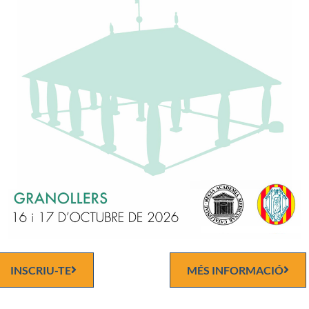
2023, a les dotze del migdia, aquesta Reial Acadèmia de Medicina
a per a la
e Molt Il·ltre. Dr. Miquel Quer i Agustí el qual llegirà el discurs pr
 150 ANYS DE TRACTAMENT (LA LLEI D’AMARA I EL SOSTRE 
el Quer i Agustí repassarà les fites més importants del tractament del c
rimera laringectomia total feta a Viena pel Prof. Theodor Billroth. An
e la quimioteràpia, i de la cirurgia transoral entre altres, per acabar pa
cia. Finalment analitzarà el problema de donar informació fiable i hones
r de laringe i afecta tota la Medicina.
rari, Molt Il·ltre. Dr. Eduard Targarona i Soler.
 a través del canal de Youtube de la RAMC
m/channel/UCMaS5RbES0iwiLlziRosoFA ).
INSCRIU-TE
MÉS INFORMACIÓ