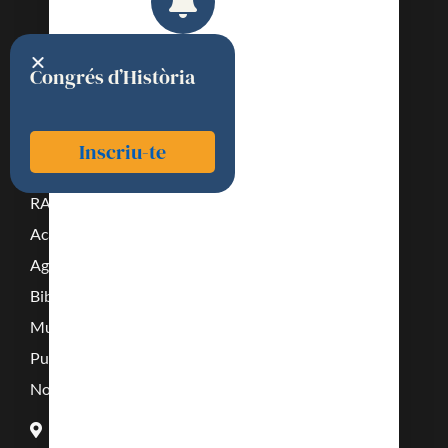
Congrés d’Història
Inscriu-te
RAMC
Acadèmics
Agenda
Biblioteca
Multimèdia
Publicacions
Noticies
Carrer del Carme, 47. 08001 Barcelona.