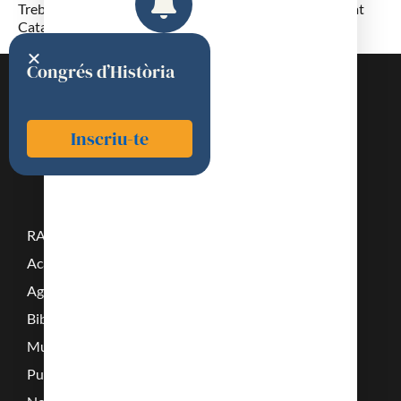
Treball, participant en nombroses reunions de la Societat
Catalana d’aquesta especialitat
Congrés d’Història
Inscriu-te
RAMC
Acadèmics
Agenda
Biblioteca
Multimèdia
Publicacions