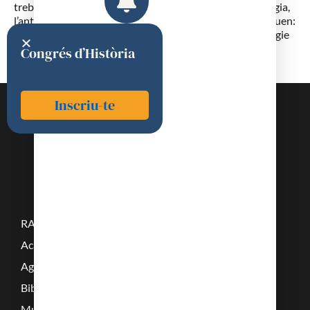
treballs més importants són en els camps de l’hematologia,
l’antropologia i la genètica. Entre les seves obres destaquen:
“Le Traité du vivant”, “Le Vivant el l’humain”, “De la biologie
à la culture”, “Le Sexe et la mort”. “Les epidémies dans
Congrés d’Història
l’histoire de l’homme”.
Inscriu-te
RAMC
Acadèmics
Agenda
Biblioteca
Multimèdia