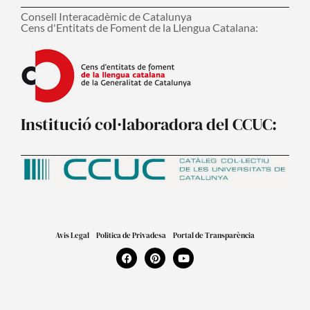
Consell Interacadèmic de Catalunya
Cens d'Entitats de Foment de la Llengua Catalana:
Institució col·laboradora del CCUC:
Avis Legal
Politica de Privadesa
Portal de Transparència
F
P
Y
a
i
o
c
n
u
e
t
t
b
e
u
o
r
b