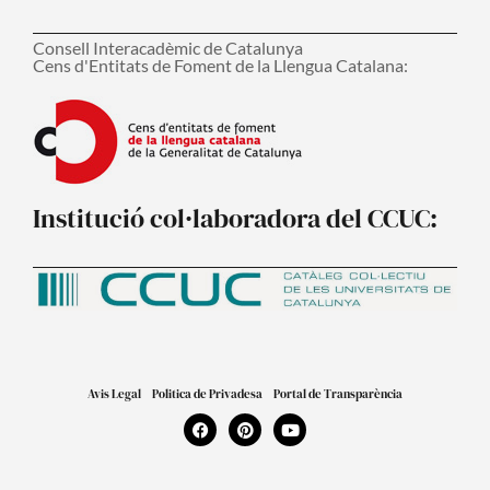
Consell Interacadèmic de Catalunya
Cens d'Entitats de Foment de la Llengua Catalana:
Institució col·laboradora del CCUC:
Avis Legal
Politica de Privadesa
Portal de Transparència
F
P
Y
a
i
o
c
n
u
e
t
t
b
e
u