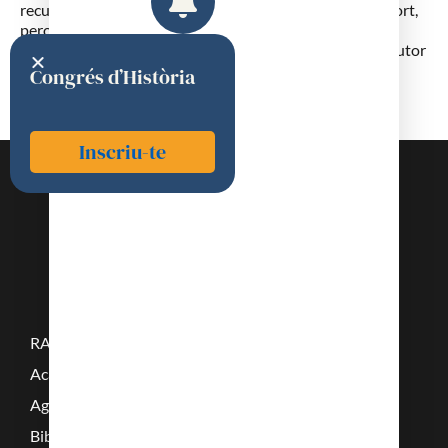
recullits e rangats per letro alfabetico, per Moussu Caffort,
pero, surgen a Narbouno” publicats a l’Almanach de
Narbona a partir de 1846, i recollits en edició el 1913. Autor
també de “Mémoire sur les caractères anatomiques et
Congrés d’Història
physiologiques de l’inflammation”, Paris, 1834, de 102
pàgines.
Inscriu-te
RAMC
Acadèmics
Agenda
Biblioteca