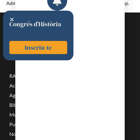
Administration. Doctrine. Pratiques” (París, 1842, 464 pp.
Congrés d’Història
Inscriu-te
RAMC
Acadèmics
Agenda
Biblioteca
Multimèdia
Publicacions
Noticies