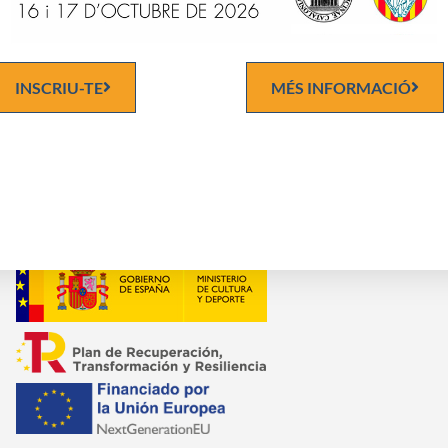
En la realització del Pla Director de reformes de la seu:
C
C
INSCRIU-TE
MÉS INFORMACIÓ
en el procés de Digitalització de l'Arxiu.-
I
en el procés de restauració de l'Arxiu: