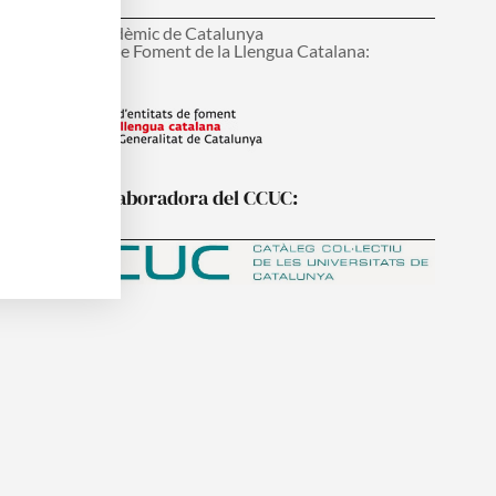
onsell Interacadèmic de Catalunya
ens d'Entitats de Foment de la Llengua Catalana:
nstitució col·laboradora del CCUC: