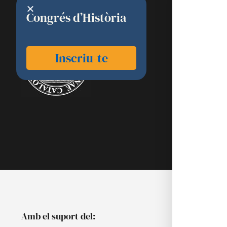
Congrés d’Història
RAMC
Acadèmics
Inscriu-te
Agenda
Biblioteca
Multimèdia
Publicacion
Noticies
Amb el suport del: