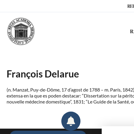
Ir
RE
al
contenido
R
François Delarue
(n. Manzat, Puy-de-Dôme, 17 d’agost de 1788 – m. París, 1842)
extensa en la que es poden destacar: “Dissertation sur la périt
nouvelle médecine domestique”, 1831; “Le Guide de la Santé, o