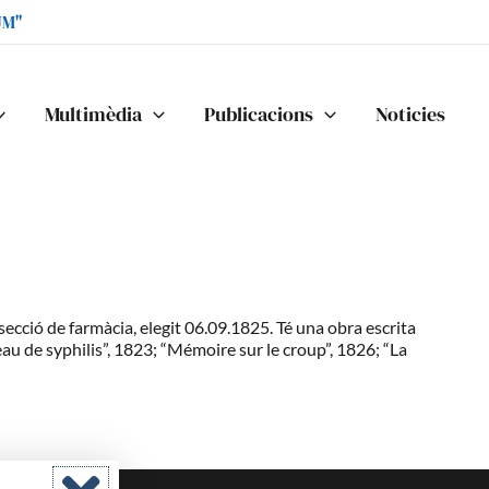
UM"
Multimèdia
Publicacions
Noticies
cció de farmàcia, elegit 06.09.1825. Té una obra escrita
au de syphilis”, 1823; “Mémoire sur le croup”, 1826; “La