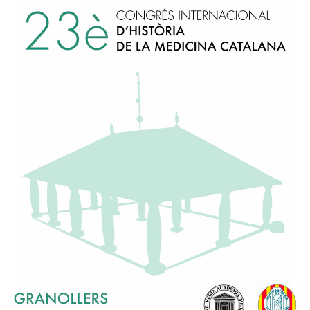
Carrer del Carme, 47. 0800
93 317 16 86
secretaria@ramc.cat
s
I la col·laboració:
M