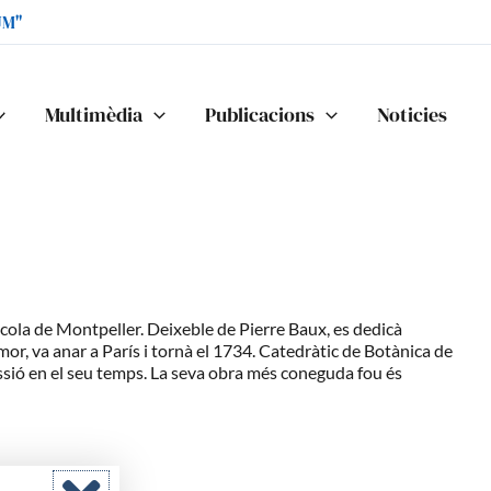
UM"
Multimèdia
Publicacions
Noticies
scola de Montpeller. Deixeble de Pierre Baux, es dedicà
or, va anar a París i tornà el 1734. Catedràtic de Botànica de
ussió en el seu temps. La seva obra més coneguda fou és