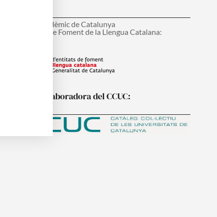
onsell Interacadèmic de Catalunya
ens d'Entitats de Foment de la Llengua Catalana:
nstitució col·laboradora del CCUC: