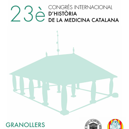
Carrer del Carme, 47. 0800
93 317 16 86
secretaria@ramc.cat
s
I la col·laboració:
M