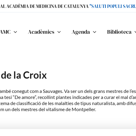
IAL ACADÈMIA DE MEDICINA DE CATALUNYA
"SALUTI POPULI SACR
AMC
Acadèmics
Agenda
Biblioteca
de la Croix
 També conegut com a Sauvages. Va ser un dels grans mestres de l’e
tesi “De amore”, recollint plantes indicades per a curar el mal d’am
ema de classificació de les malalties de tipus naturalista, amb dif
m un dels mestres del vitalisme de Montpeller.