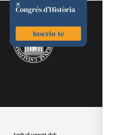
Congrés d’Història
RAMC
Inscriu-te
Acadèmics
Agenda
Biblioteca
Multimèdia
Publicacion
Noticies
Amb el suport del: