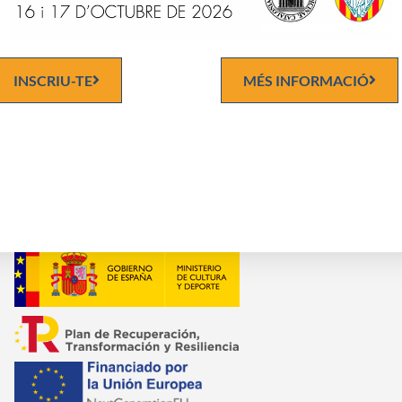
En la realització del Pla Director de reformes de la seu:
C
C
INSCRIU-TE
MÉS INFORMACIÓ
en el procés de Digitalització de l'Arxiu.-
I
en el procés de restauració de l'Arxiu: