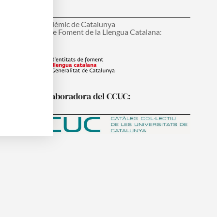
onsell Interacadèmic de Catalunya
ens d'Entitats de Foment de la Llengua Catalana:
nstitució col·laboradora del CCUC: