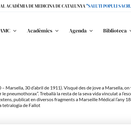
IAL ACADÈMIA DE MEDICINA DE CATALUNYA
"SALUTI POPULI SACR
AMC
Acadèmics
Agenda
Biblioteca
Marsella, 30 d’abril de 1911). Visqué des de jove a Marsella, on va 
e pneumothorax”. Treballà la resta de la seva vida vinculat a l’esc
extens, publicat en diversos fragments a Marseille Médical l’any 
 tetralogia de Fallot