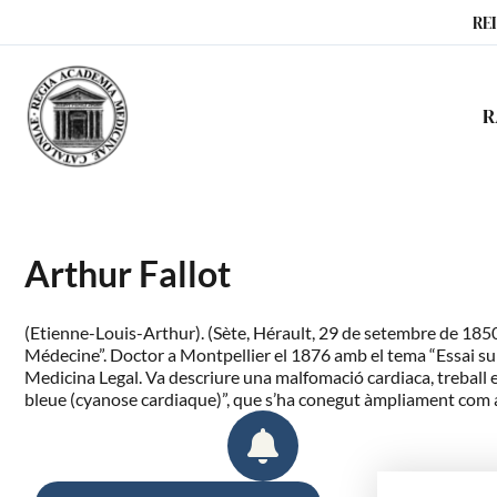
Ir
RE
al
contenido
R
Arthur Fallot
(Etienne-Louis-Arthur). (Sète, Hérault, 29 de setembre de 1850 – 
Médecine”. Doctor a Montpellier el 1876 amb el tema “Essai sur l
Medicina Legal. Va descriure una malfomació cardiaca, treball 
bleue (cyanose cardiaque)”, que s’ha conegut àmpliament com a