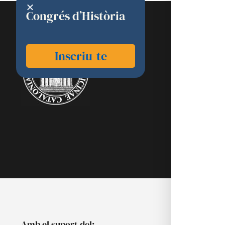
Congrés d’Història
RAMC
Inscriu-te
Acadèmics
Agenda
Biblioteca
Multimèdia
Publicacion
Noticies
Amb el suport del: