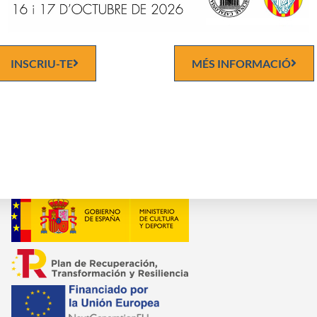
En la realització del Pla Director de reformes de la seu:
C
C
INSCRIU-TE
MÉS INFORMACIÓ
en el procés de Digitalització de l'Arxiu.-
I
en el procés de restauració de l'Arxiu: