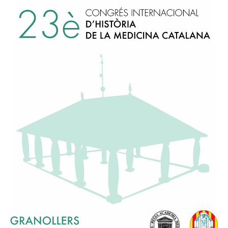
Carrer del Carme, 47. 0800
93 317 16 86
secretaria@ramc.cat
s
I la col·laboració:
M