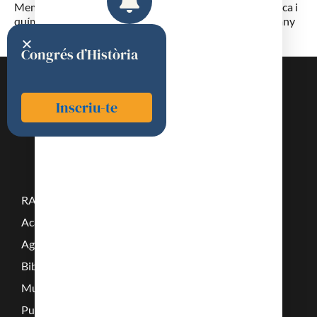
Membre de l’Académie de Médecine, per la secció de física i
química mèdiques, elegit el 04.03.1879. President per l’any
1907. Membre de l’Académie des Sciences
Congrés d’Història
Inscriu-te
RAMC
Acadèmics
Agenda
Biblioteca
Multimèdia
Publicacions