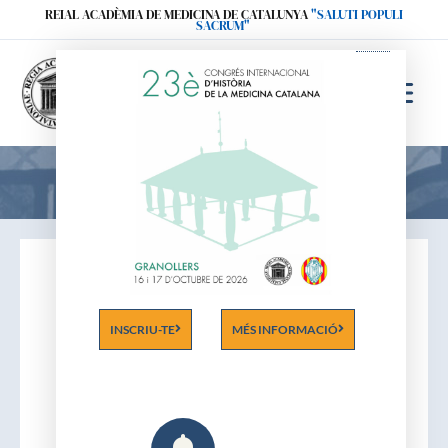
Ir
REIAL ACADÈMIA DE MEDICINA DE CATALUNYA
"SALUTI POPULI
SACRUM"
al
contenido
Acadèmics
INSCRIU-TE
MÉS INFORMACIÓ