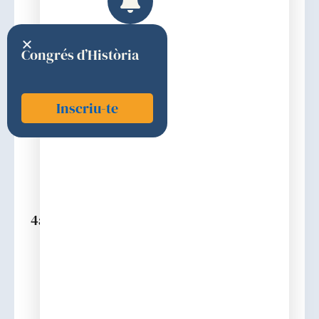
Congrés d’Història
Inscriu-te
Vives i Puiggròs, Jordi
1996
4a (CIÈNCIES MÈDIQUES SOCIALS I AFINS)
Discurs d'ingrés