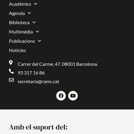
Acadèmics
Agenda
Biblioteca
Multimèdia
Publicacions
Noticies
Carrer del Carme, 47. 08001 Barcelona.
93 317 16 86
secretaria@ramc.cat
F
Y
a
o
c
u
e
t
b
u
o
b
o
e
Amb el suport del:
k