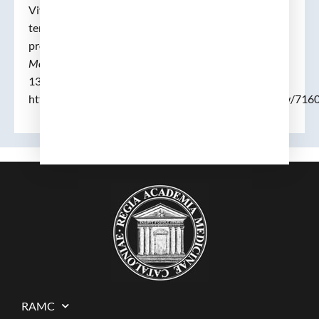
Vives i Puiggrós, Jordi. «ARTICLES. Dinamisme
temàtic de la immunologia. Consideracions sobre la
problemàtica actual.».
Revista de la Reial Acadèmia de
Medicina de Barcelona
, 1991, Vol. 6, Núm. 3, p. 131-
138,
https://raco.cat/index.php/RevistaRAMB/article/view/7160
RAMC