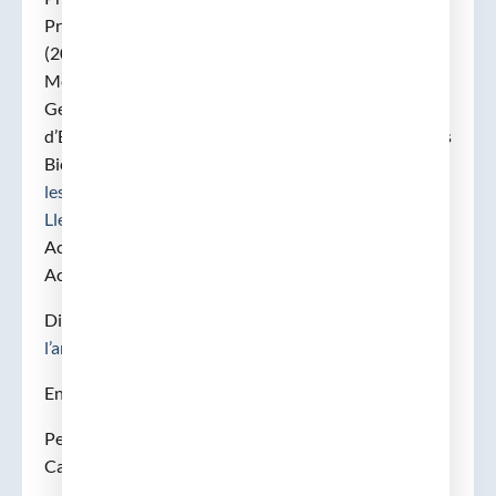
President de la Societat Espanyola d’Immunologia
(2000-2004). Premi Uriach de Ciències de la Salut;
Medalla Narcís Monturiol al Mèrit Científic de la
Generalitat de Catalunya. Elegit membre de l’Institut
d’Estudis Catalans l’any 2008 per la Secció de Ciències
Biològiques (
Institut d’Estudis Catalans: l’Institut de
les Ciències i les Humanitats – Acadèmia de la
Llengua Catalana (iec.cat)
). Es membre de la Reial
Acadèmia de Medicina de Catalunya des del 1996.
Actualment és membre emèrit de la mateixa.
Discurs Inaugural de Curs 2022,
«Quan la ciència i
l’art caminen junts»(PDF)
Enllaços :
Perfil biogràfic, Institut d’Estudis
Catalans
00000068\00000024.pdf (iec.cat)