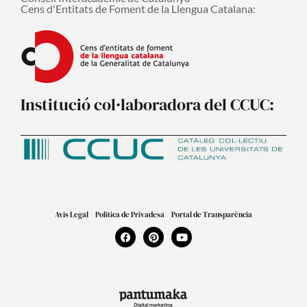
Cens d'Entitats de Foment de la Llengua Catalana:
Institució col·laboradora del CCUC:
Avis Legal
Politica de Privadesa
Portal de Transparència
F
P
Y
a
i
o
c
n
u
e
t
t
b
e
u
o
r
b
o
e
e
k
s