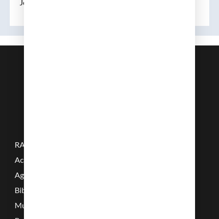
Joan L. Vives i Corrons
RAMC
Acadèmics
Agenda
Biblioteca
Multimèdia