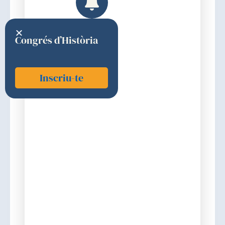
Congrés d’Història
Inscriu-te
Vives i Corrons, Joan L.
1977
Premi
Discurs d'ingrés