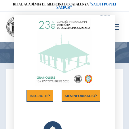
Ir
REIAL ACADÈMIA DE MEDICINA DE CATALUNYA
"SALUTI POPULI
SACRUM"
al
contenido
Acadèmics
INSCRIU-TE
MÉS INFORMACIÓ