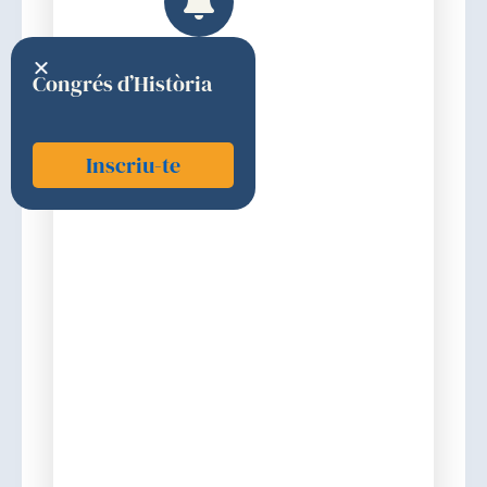
Congrés d’Història
Inscriu-te
Vilardell i Tarrés, Miquel
2006
2a (MEDICINA I ESPECIALITATS
MÈDIQUES )
Discurs d'ingrés