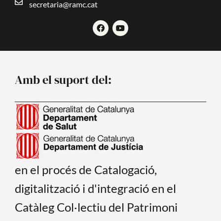
secretaria@ramc.cat
F
Y
a
o
c
u
e
t
b
u
o
b
o
e
Amb el suport del:
k
en el procés de Catalogació,
digitalització i d'integració en el
Catàleg Col·lectiu del Patrimoni