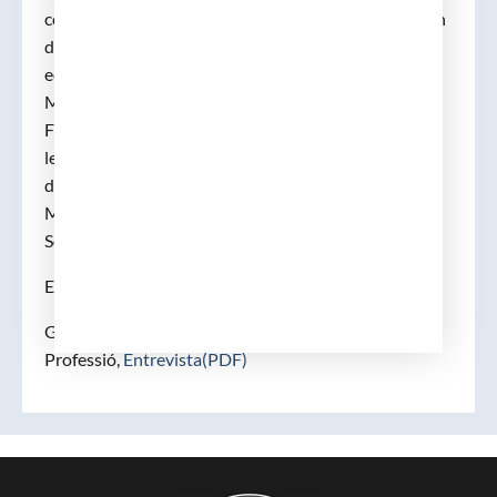
concessió de la medalla Narcís Monturiol, del Govern
de la Generalitat de Catalunya. Director de JAMA,
edició espanyola. 1992-2000. Director de la revista
Medicina Clínica, 2000. “Homenot” del any 2002.
Fundació Aredis Donabedian. Membre numerari de
les següents societats mèdiques. Sociedad Española
de Medicina Interna. International Society Internal
Medicine. Societat Catalana de Medicina Interna.
Sociedad Española de Arterioesclerosis.
Enllaços:
Galeria dels Metges Catalans, Memòria de la
Professió,
Entrevista(PDF)