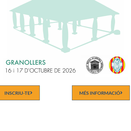
Mèxic
Discurs d'ingrés
o Treviño García Manzo
INSCRIU-TE
MÉS INFORMACIÓ