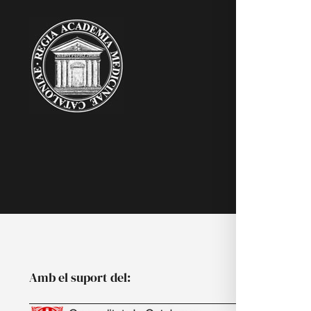
RAMC
Acadèmics
Agenda
Biblioteca
Multimèdia
Publicacion
Noticies
Amb el suport del: