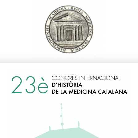
Treviño García Manzo,
Norberto
2007