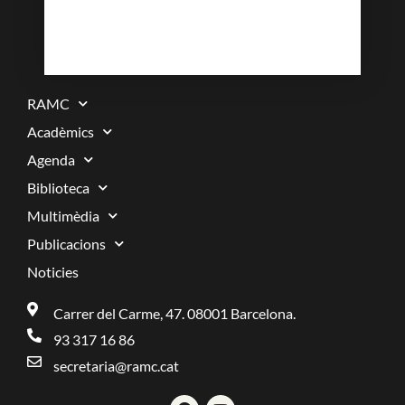
RAMC
Acadèmics
Agenda
Biblioteca
Multimèdia
Publicacions
Noticies
Carrer del Carme, 47. 08001 Barcelona.
93 317 16 86
secretaria@ramc.cat
F
Y