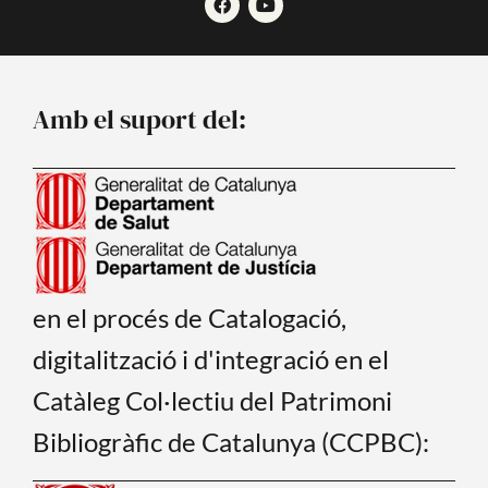
a
o
c
u
e
t
b
u
o
b
o
e
Amb el suport del:
k
en el procés de Catalogació,
digitalització i d'integració en el
Catàleg Col·lectiu del Patrimoni
Bibliogràfic de Catalunya (CCPBC):