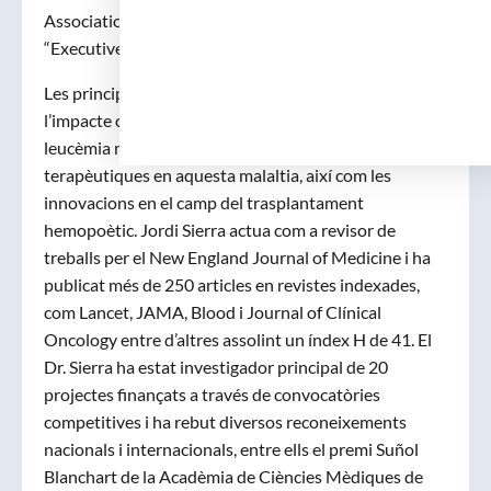
Association i al 2011 ha estat elegit membre del seu
“Executive Committee”.
Les principals línies de recerca del Dr. Sierra son
l’impacte clínic de les alteracions moleculars en la
leucèmia mieloide aguda i l’estudi de noves modalitats
terapèutiques en aquesta malaltia, així com les
innovacions en el camp del trasplantament
hemopoètic. Jordi Sierra actua com a revisor de
treballs per el New England Journal of Medicine i ha
publicat més de 250 articles en revistes indexades,
com Lancet, JAMA, Blood i Journal of Clínical
Oncology entre d’altres assolint un índex H de 41. El
Dr. Sierra ha estat investigador principal de 20
projectes finançats a través de convocatòries
competitives i ha rebut diversos reconeixements
nacionals i internacionals, entre ells el premi Suñol
Blanchart de la Acadèmia de Ciències Mèdiques de