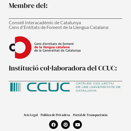
Membre del:
Consell Interacadèmic de Catalunya
Cens d'Entitats de Foment de la Llengua Catalana:
Institució col·laboradora del CCUC:
Avis Legal
Politica de Privadesa
Portal de Transparència
F
P
Y
a
i
o
c
n
u