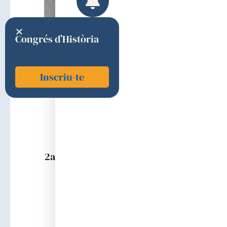
Congrés d’Història
Inscriu-te
Sierra i Gil, Jordi
2016
2a (MEDICINA I ESPECIALITATS
MÈDIQUES)
Discurs d'ingrés