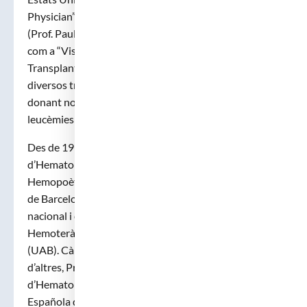
Physician”, amb activitat clínica i guàrdies mèdiques
(Prof. Paul Martin and Prof. Friedrich Schuening), i
com a “Visiting Scientist” del Unrelated Donor
Transplant Program (Prof. Claudio Anasetti) fent
diversos treballs en el camp del trasplantament de
donant no emparentat com a tractament de les
leucèmies agudes.
Des de 1997, Jordi Sierra es Director del Servei
d’Hematologia i del Programa de Trasplantament
Hemopoètic de l’Hospital de la Santa Creu i Sant Pau
de Barcelona, i al 2006 va esdevenir, per habilitació
nacional i concurs, Catedràtic d’Hematologia i
Hemoteràpia a la Universitat Autònoma de Barcelona
(UAB). Càrrecs passats del Dr. Sierra han estat, entre
d’altres, President de la Societat Catalana
d’Hematologia, Vicepresident de la Sociedad
Española de Hematología y Hemoterapia, membre del