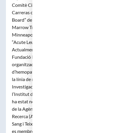
Comitè Científic Nacional de la Fundació Josep
Carreras contra la leucèmia, membre del “Advisory
Board” del “Center for International Blood and
Marrow Transplant Research (CIBMTR, Milwaukee-
Minneapolis, Estats Units) i coordinador del seu
“Acute Leukemia Committee” durant 4 anys.
Actualment, Jordi Sierra es membre del patronat de la
Fundació PETHEMA i President del grup CETLAM,
organitzacions ambdues per l’estudi i tractament
d’hemopaties malignes; així mateix, es coordinador de
la línia de neoplàsies mieloides de la Red Temática de
Investigación Cooperativa en Cáncer (RTICC) de
l’Institut de Salut Carlos III. Recentment, el Dr. Sierra
ha estat nomenat coordinador de l’àrea de Medicina
de la Agència d’Avaluació d’Ajuts Universitaris i de
Recerca (AGAUR) i Director Científic del Banc de
Sang i Teixits de Catalunya. Des de 2008 Jordi Sierra
es membre del Board de la European Haematology