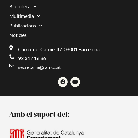
Biblioteca
Multimèdia
Publicacions
Noticies
Carrer del Carme, 47. 08001 Barcelona.
93 317 16 86
secretaria@ramc.cat
F
Y
a
o
c
u
e
t
b
u
o
b
o
e
Amb el suport del:
k