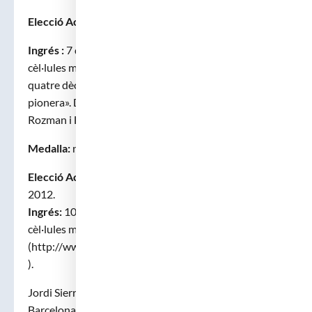
Elecció Acadèmic Numerari:
5 d’abril de 2016
Ingrés :
7 de maig de 2017, «Trasplantament de
cèl·lules mare de la sang i del sistema immunitari :
quatre dècades de progressos en una Catalunya
pionera». Discurs de Resposta a càrrec del Dr. Ciril
Rozman i Borstnar.
Medalla:
número 42
Elecció Acadèmic corresponent:
10 de gener de
2012.
Ingrés:
10 d’abril de 2012 «Trasplantament de
cèl·lules mare de la sang: d on venim, cap a on anem»
(http://www.raco.cat/index.php/RevistaRAMC/article/vi
).
Jordi Sierra Gil va néixer el 17 de setembre de 1956 a
Barcelona. Es va llicenciar en Medicina i Cirurgia a la