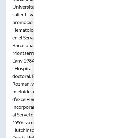
Universitat de Barcelona amb la qualificació de sobre
salient i va obtenir el premi extraordinari de la
promoció 1973 – 1979. Va fer la residència en
Hematologia i Hemoteràpia, dins del programa MIR,
en el Servei d’Hematologia de l’Hospital Clínic de
Barcelona amb els professors Ciril Rozman i Emili
Montserrat, de gener de 1980 a desembre de 1983.
L’any 1984 va guanyar la beca post-residència de
l’Hospital Clínic amb el número 1 per fer la seva tesi
doctoral. El títol de la tesi, dirigida per el professor
Rozman, va ser “Factors pronòstics en la leucèmia
mieloide aguda”, obtenint la màxima qualificació
d’excel•lent “cum laude”. Al 1985, Jordi Sierra va
incorporar-se com a metge adjunt i especialista sènior
al Servei d’Hematologia del Clínic. Durant 1995 i
1996, va completar la seva formació al Fred
Hutchinson Cancer Research Center de Seattle,
Estats Units, on va treballar com a “Visiting