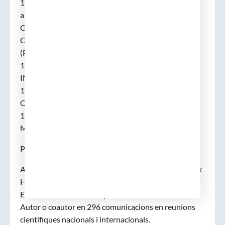
1985-1986 Fellow Research. Endocrine Surgery Unit
and Endocrine Research Laboratory.
General Surgery Department. The University of
California in San Francisco, San Francisco, CA, U.S.A
(Prof. Orlo H. Clark).
1986-1988 Fellow Research Surgical Research Unit,
IMIM, Barcelona, Spain.
1996 Coordinador de la Unitat d’Investigacio
Quirúrgica, IMIM, Barcelona, Spain.
1990-1996 Investigador cap de grup. Department of
Medical Informatics, IMIM.
PRODUCCIO CIENTÍFICA:
Autor o coautor de 161 articles en revistes SCI. Índex
H: 34. Citat en 4519 originals.
Editor de 2 llibres i 23 capítols de llibre.
Autor o coautor en 296 comunicacions en reunions
científiques nacionals i internacionals.