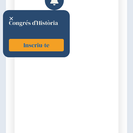
Congrés d’Història
Inscriu-te
Sancho Insenser, Juan José
2024
Elecció
Discurs d'ingrés