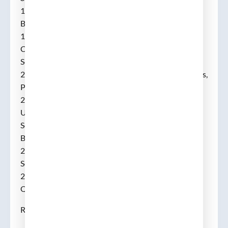
1996-1998 Clinical Information Unit Head, IMIM,
Barcelona.
1986-2002 Cirurgià Adjunt, Cirurgia d’Urgències,
Cirurgia Endocrina.
Servei de Cirurgia, Hospital de la Mar, Barcelona.
2002-2008 Cap Clínic, Unitat de Cirurgia d’Urgències,
PSMAR, Barcelona.
2008-2022 Cap de Secció. Cirurgia General, Paret,
Urgències, Endocrí i Mama.
Servei de Cirurgia. Hospital de la Mar, PSMAR,
Barcelona.
2019- Cooperant i membre de l’ONG Cirugia
Solidària.
2022- Cap de Secció Emèrit i Coordinador de Serveis
Quirúrgics, PSMAR.
RESPONSABILITATS EN RECERCA: