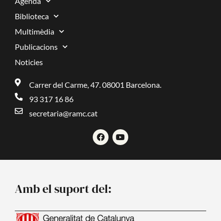
Agenda
Biblioteca
Multimèdia
Publicacions
Noticies
Carrer del Carme, 47. 08001 Barcelona.
93 317 16 86
secretaria@ramc.cat
F
Y
a
o
c
u
e
t
b
u
o
b
o
e
Amb el suport del:
k