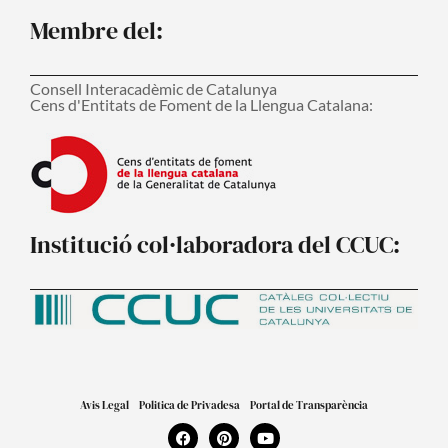
Membre del:
Consell Interacadèmic de Catalunya
Cens d'Entitats de Foment de la Llengua Catalana:
Institució col·laboradora del CCUC:
Avis Legal
Politica de Privadesa
Portal de Transparència
F
P
Y
a
i
o