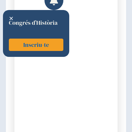
Congrés d’Història
Inscriu-te
Sànchez Fueyo, Albert
2005
Premi
Discurs d'ingrés