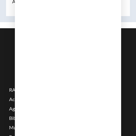
Albert Sànchez Fueyo
RAMC
Acadèmics
Agenda
Biblioteca
Multimèdia