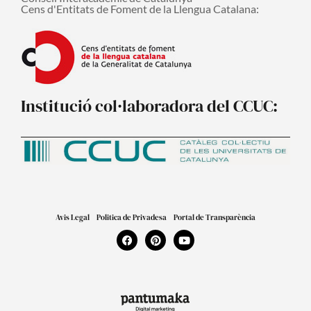
Cens d'Entitats de Foment de la Llengua Catalana:
Institució col·laboradora del CCUC:
Avis Legal
Politica de Privadesa
Portal de Transparència
F
P
Y
a
i
o
c
n
u
e
t
t
b
e
u
o
r
b
o
e
e
k
s