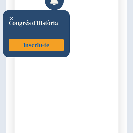
Congrés d’Història
Inscriu-te
Sabaté i Casellas, Joan
2013
Estats Units
Discurs d'ingrés