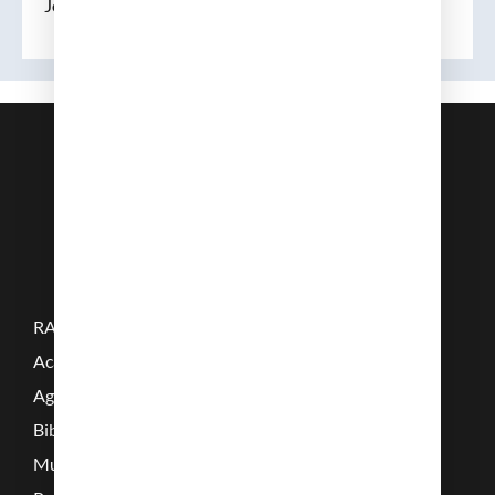
Joan Sabaté i Casellas
RAMC
Acadèmics
Agenda
Biblioteca
Multimèdia