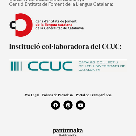
Cens d'Entitats de Foment de la Llengua Catalana:
Institució col·laboradora del CCUC:
Avis Legal
Politica de Privadesa
Portal de Transparència
F
P
Y
a
i
o
c
n
u
e
t
t
b
e
u
o
r
b
o
e
e
k
s