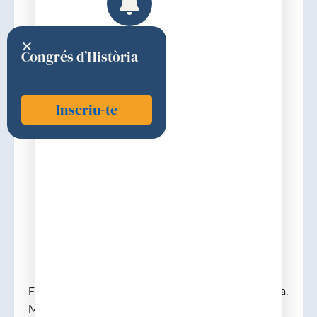
Congrés d’Història
Inscriu-te
Ruira, Joaquim
1770
Discurs d'ingrés
Fundador, 02-06-1770. (n. Hostalric). Graduat a Osca.
Metge de l’Hospital de Santa Creu, per oposició el