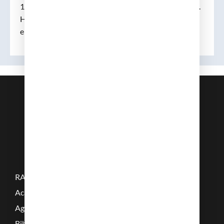
1767. Renuncià el 1776, per passar a exercir a Blanes.
Havia presentat un treball “Observación de una
erisipela” (1773).
RAMC
Acadèmics
Agenda
Biblioteca