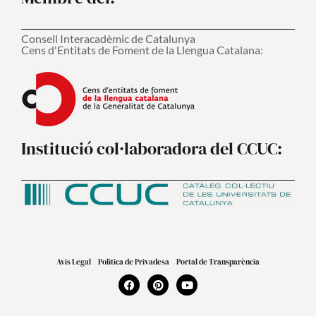
Consell Interacadèmic de Catalunya
Cens d'Entitats de Foment de la Llengua Catalana:
Institució col·laboradora del CCUC:
Avis Legal
Politica de Privadesa
Portal de Transparència
F
P
Y
a
i
o
c
n
u
e
t
t