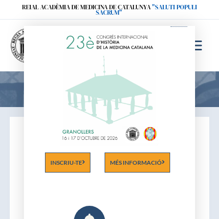
Ir
REIAL ACADÈMIA DE MEDICINA DE CATALUNYA
"SALUTI POPULI
SACRUM"
al
contenido
Acadèmics
INSCRIU-TE
MÉS INFORMACIÓ