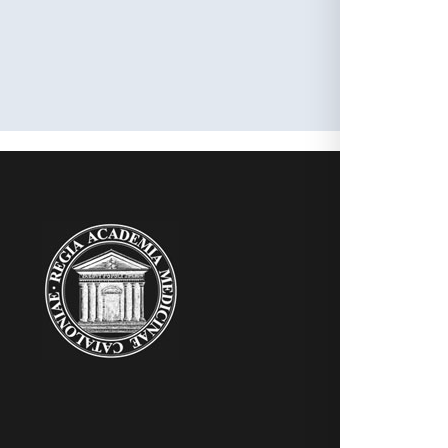
1988, i
RAMC
Acadèmics
Agenda
Biblioteca
Multimèdia
Publicacion
Noticies