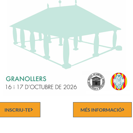
a Las Palmas de Gran Canaria el 17 de desembre de 1932. Catedràt
a Humana per la Universitat de Barcelona (UB), 1966-2003. Ajuda
a la Universitat Complutense, 1957-1966. Director del Departam
mia Humana, UB, 1966-1987, 1999-2003. Director de l’Escola
atologia, UB, 1971-1981. Director-Fundador de l’Escola de Medic
va, UB. 1987-2003. Acadèmic Numerari de la Reial Acadèmia de M
lunya, 1978.
cat 29 llibres de Embriologia i Anatomia Humana. 100 Tesis docto
s, 224 publicacions, 375 comunicacions científiques,137 cursos imp
INSCRIU-TE
MÉS INFORMACIÓ
erències. Expresident de les Societats Espanyola, Europea i Inter
ia. President de 4 Congresos Nacionals i 2 Internacionals. “Gran
las Canarias i Encomienda de Sanidad”. Premi Canàries d’Investig