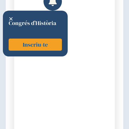
Congrés d’Història
Inscriu-te
Rovira Juárez, Jordi
2010
Elecció
Discurs d'ingrés