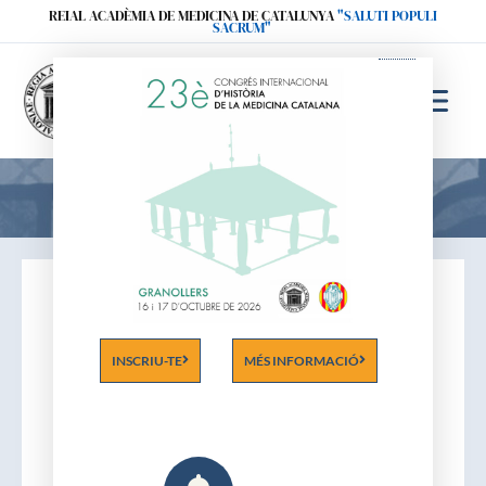
Ir
REIAL ACADÈMIA DE MEDICINA DE CATALUNYA
"SALUTI POPULI
SACRUM"
al
contenido
Acadèmics
INSCRIU-TE
MÉS INFORMACIÓ