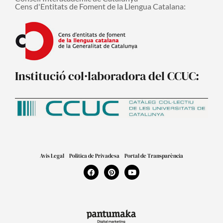
Cens d'Entitats de Foment de la Llengua Catalana:
Institució col·laboradora del CCUC:
Avis Legal
Politica de Privadesa
Portal de Transparència
F
P
Y
a
i
o
c
n
u
e
t
t
b
e
u
o
r
b
o
e
e
k
s