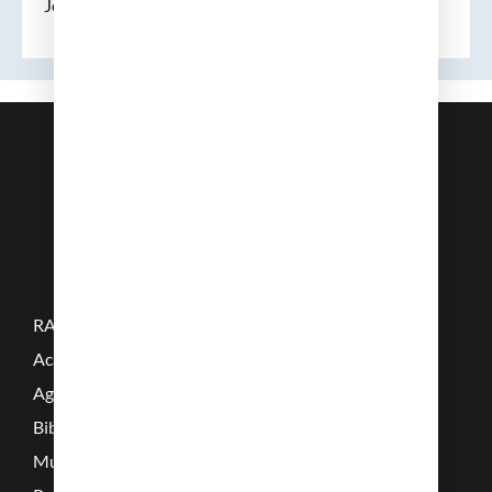
Jordi Rovira Juárez
RAMC
Acadèmics
Agenda
Biblioteca
Multimèdia