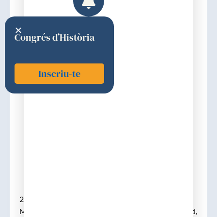
Congrés d’Història
Inscriu-te
Rivas Mateos, Marcelo
1903
Discurs d'ingrés
28-02-1903. (Serradilla, Càceres, 16-01-1875 –
Madrid, 26-01-1931). Llicenciat en farmàcia a Madrid,