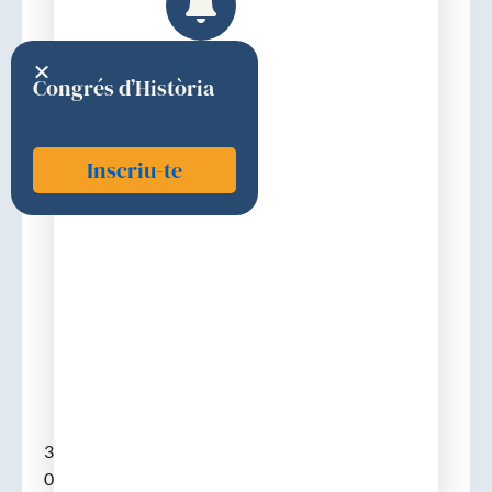
Congrés d’Història
Inscriu-te
Ramos i Fernández, Rafael
1948
Discurs d'ingrés
31-10-1948. (Madrid, 17-02-1907 – Barcelona, 22-
04-1955). Llicenciat a Madrid el 1930, doctorat el