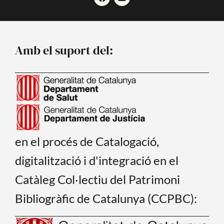
a
o
c
u
e
t
b
u
o
b
o
e
Amb el suport del:
k
en el procés de Catalogació,
digitalització i d'integració en el
Catàleg Col·lectiu del Patrimoni
Bibliogràfic de Catalunya (CCPBC):