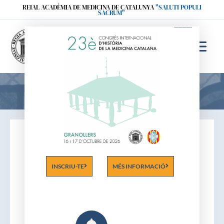
Ir
REIAL ACADÈMIA DE MEDICINA DE CATALUNYA
"SALUTI POPULI
SACRUM"
al
contenido
Acadèmics
INSCRIU-TE
MÉS INFORMACIÓ