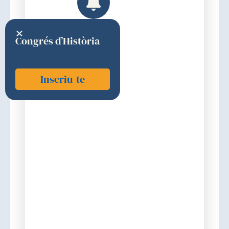
Congrés d’Història
Inscriu-te
Rahal, Pedro Simón
1983
Xile
Discurs d'ingrés