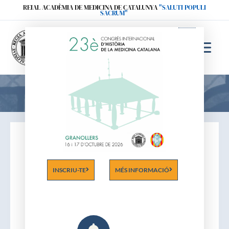
Ir
REIAL ACADÈMIA DE MEDICINA DE CATALUNYA
"SALUTI POPULI
SACRUM"
al
contenido
Acadèmics
INSCRIU-TE
MÉS INFORMACIÓ