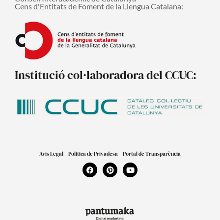
Cens d'Entitats de Foment de la Llengua Catalana:
Institució col·laboradora del CCUC:
Avis Legal
Politica de Privadesa
Portal de Transparència
F
P
Y
a
i
o
c
n
u
e
t
t
b
e
u
o
r
b
o
e
e
k
s