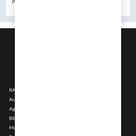
Pedro Simón Rahal
RAMC
Acadèmics
Agenda
Biblioteca
Multimèdia