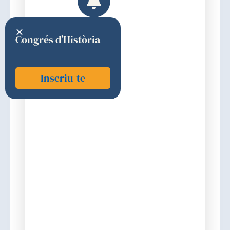
Congrés d’Història
Inscriu-te
Prieto i Vives, Jesús Martí
2008
Premi
Discurs d'ingrés