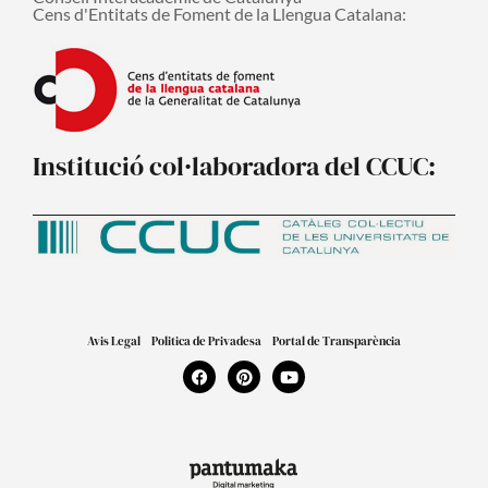
Cens d'Entitats de Foment de la Llengua Catalana:
Institució col·laboradora del CCUC:
Avis Legal
Politica de Privadesa
Portal de Transparència
F
P
Y
a
i
o
c
n
u
e
t
t
b
e
u
o
r
b
o
e
e
k
s