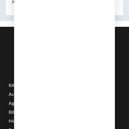
Jesus Martí Prieto i Vives
RAMC
Acadèmics
Agenda
Biblioteca
Multimèdia