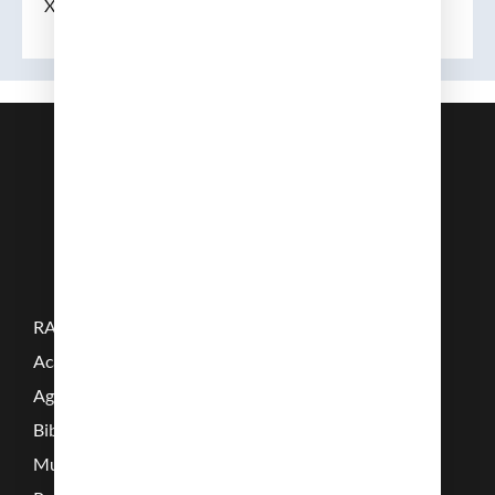
Xavier Piulachs i Clapera
RAMC
Acadèmics
Agenda
Biblioteca
Multimèdia