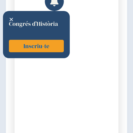
Congrés d’Història
Inscriu-te
Piulachs i Clapera, Xavier
1979
Elecció
Discurs d'ingrés