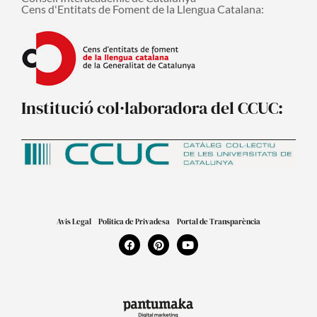
Cens d'Entitats de Foment de la Llengua Catalana:
Institució col·laboradora del CCUC:
Avis Legal
Politica de Privadesa
Portal de Transparència
F
P
Y
a
i
o
c
n
u
e
t
t
b
e
u
o
r
b
o
e
e
k
s