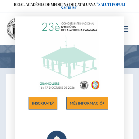
Ir
REIAL ACADÈMIA DE MEDICINA DE CATALUNYA
"SALUTI POPULI
SACRUM"
al
contenido
Acadèmics
INSCRIU-TE
MÉS INFORMACIÓ