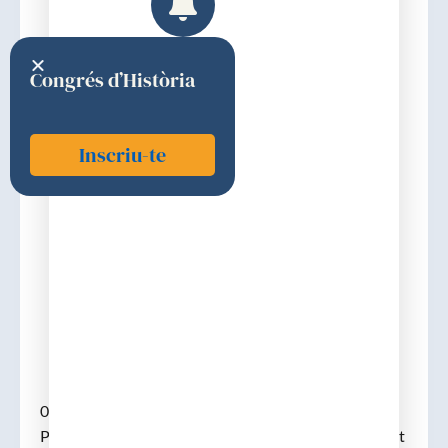
Congrés d’Història
Inscriu-te
Pi i Figueras, Jaume
1967
Discurs d'ingrés
04-06-1967. (Pals, Baix Empordà, 21-08-1900 – m.
Pals, 23.08.1991). Batxiller a Girona el 1916, llicenciat