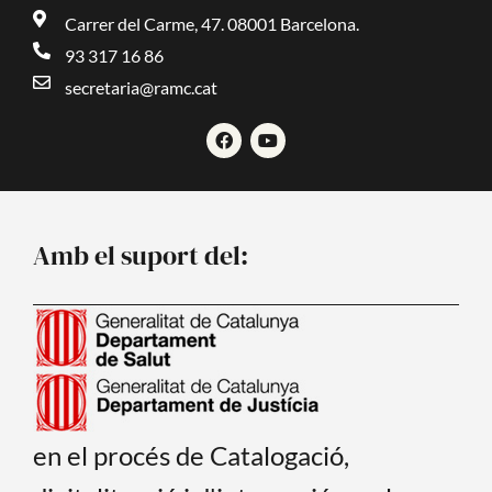
Carrer del Carme, 47. 08001 Barcelona.
93 317 16 86
secretaria@ramc.cat
F
Y
a
o
c
u
e
t
b
u
o
b
o
e
Amb el suport del:
k
en el procés de Catalogació,