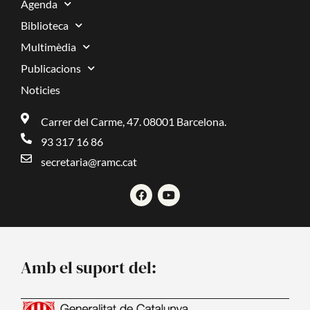
Agenda
Biblioteca
Multimèdia
Publicacions
Noticies
Carrer del Carme, 47. 08001 Barcelona.
93 317 16 86
secretaria@ramc.cat
F
Y
a
o
c
u
e
t
b
u
o
b
o
e
Amb el suport del:
k