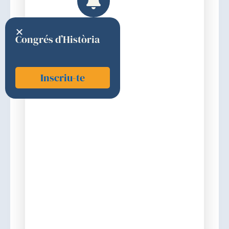
Congrés d’Història
Inscriu-te
Pérez i Sáez, María José
2017
Premi
Discurs d'ingrés