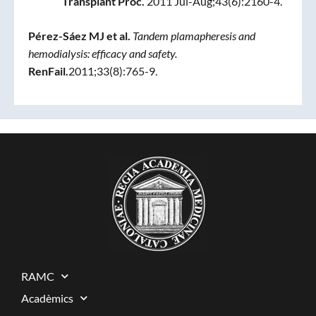
Transplant Proc
.
2011 Jul-Aug;43(6):2160-4.
Pérez-Sáez MJ et al.
Tandem plamapheresis and
hemodialysis: efficacy and safety.
RenFail.
2011;33(8):765-9.
RAMC
Acadèmics