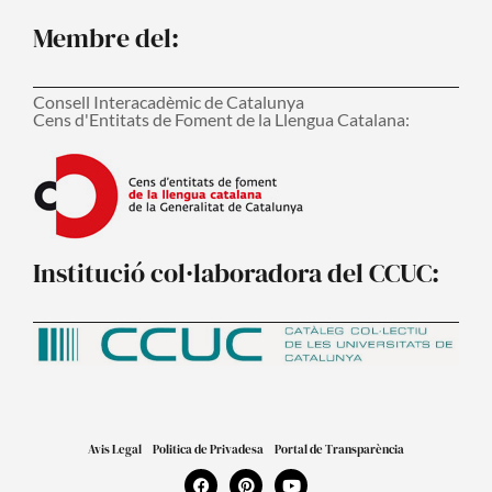
Membre del:
Consell Interacadèmic de Catalunya
Cens d'Entitats de Foment de la Llengua Catalana:
Institució col·laboradora del CCUC:
Avis Legal
Politica de Privadesa
Portal de Transparència
F
P
Y