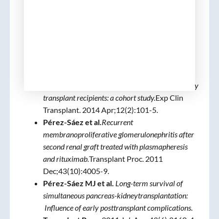
diabetes mellitus.
Expert OpinPharmacother
.
2015;16(10):1435-48.
Pérez-Sáez et al.
Increased hip fracture and
mortality in chronic kidney disease individuals:
the importance of competing risks.
Bone
.
2015
Apr;73:154-9.
Pérez-Sáez et al
.
Invasive aspergillosis in kidney
transplant recipients: a cohort study.
Exp Clin
Transplant. 2014 Apr;12(2):101-5.
Pérez-Sáez et al.
Recurrent
membranoproliferative glomerulonephritis after
second renal graft treated with plasmapheresis
and rituximab.
Transplant Proc. 2011
Dec;43(10):4005-9.
Pérez-Sáez MJ et al.
Long-term survival of
simultaneous pancreas-kidneytransplantation:
Influence of early posttransplant complications.