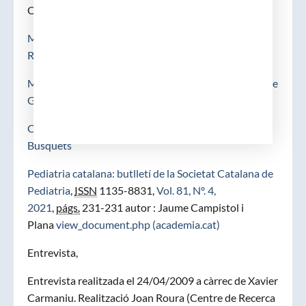
Obituaris,
Mor l’històric pediatre Pompeu Pascual Busquets |
Redacció | GIRONA | Societat | El Punt Avui
Mor el pediatre Pompeu Pascual i Busquets – Diari de
Girona
COMG – Obituari del COMG – Dr. Pompeu Pascual
Busquets
Pediatria catalana: butlletí de la Societat Catalana de
Pediatria
,
ISSN
1135-8831,
Vol. 81, Nº. 4,
2021
,
págs.
231-231 autor : Jaume Campistol i
Plana
view_document.php (academia.cat)
Entrevista,
Entrevista realitzada el 24/04/2009 a càrrec de Xavier
Carmaniu. Realització Joan Roura (Centre de Recerca