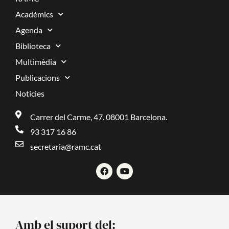
Acadèmics
Agenda
Biblioteca
Multimèdia
Publicacions
Noticies
Carrer del Carme, 47. 08001 Barcelona.
93 317 16 86
secretaria@ramc.cat
F
Y
a
o
c
u
e
t
b
u
o
b
o
e
Amb el suport del:
k