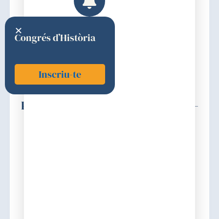
Congrés d’Història
Inscriu-te
Pascual i Busquets, Pompeu (1930-
2021)
1994
Elecció
Discurs d'ingrés