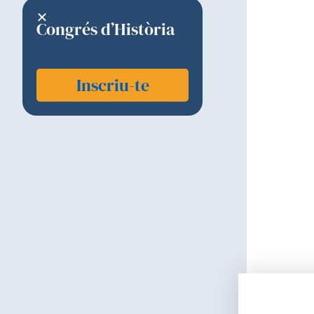
Congrés d’Història
Inscriu-te