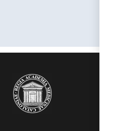
Dialnet
RAMC
Acadèmics
Agenda
Biblioteca
Multimèdia
Publicacion