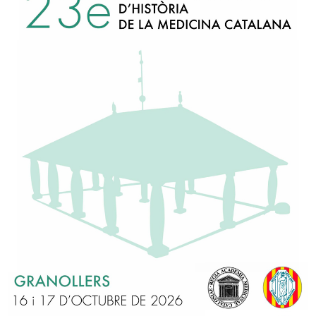
Discurs d'ingrés
 18 d’abril de 1994.
adsccrit a la Secció Segona, forà (Sabadell)
badell el 7 d’ abril de 1936.
at en Medicina i Cirurgia UB (1962), Doctor en Medicina i Cirurgi
lista en Medicina Interna (1965), Hematologia i Hemoteràpia (196
ia (1983).
t assistencia: Medicina Interna i Hematologia a l’ Hospital Clínic d
a (1962-73) i Hospital Creu Roja de Barcelona (1973-90). Activit