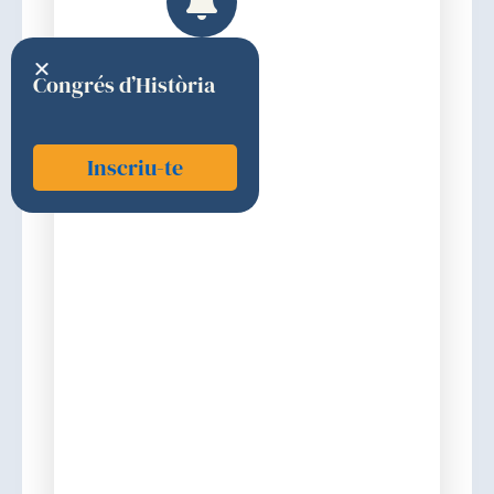
Congrés d’Història
Inscriu-te
Palés i Argullós, Jordi
2012
1a (CIÈNCIES MÈDIQUES BÀSIQUES,
DIAGNÒSTIQUES, TERAPÈUTIQUES I
AFINS)
Discurs d'ingrés