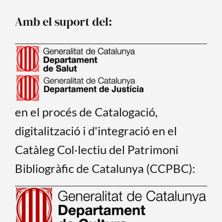
o
b
o
e
Amb el suport del:
k
en el procés de Catalogació,
digitalització i d'integració en el
Catàleg Col·lectiu del Patrimoni
Bibliogràfic de Catalunya (CCPBC):