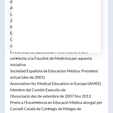
de Castelló.
Avaluador de l’ Agència per la Qualitat del Sistema
Universitari. Generalitat de Catalunya. 1999-
2001 y 2005
Membre de la Task Force MEDINE1 i 2 (Medical
Education in Europe 2005-2012
Organitzador i co-director del Laboratori d’habilitats
clíniques de la Facultat de Medicina de la
Universitat de Barcelona. Premi Vicens Vives
col•lectiu a la Facultat de Medicina per aquesta
iniciativa
Sociedad Española de Educación Médica. President
actual (des de 2001)
Association for Medical Education in Europe (AMEE).
Membre del Comitè Executiu de
l’Associació des de setembre de 2007 fins 2013
Premi a l’Excel•lència en Educació Mèdica atorgat pel
Consell Català de Col•legis de Metges de