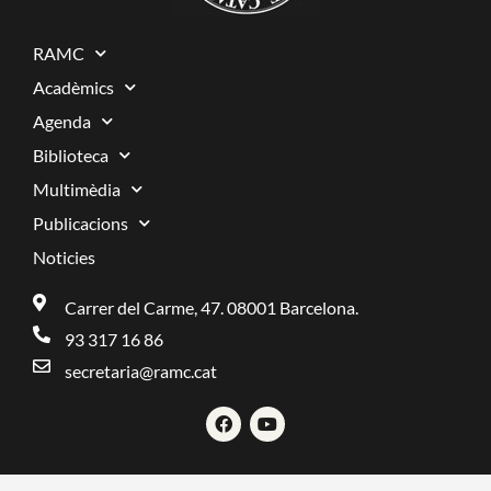
RAMC
Acadèmics
Agenda
Biblioteca
Multimèdia
Publicacions
Noticies
Carrer del Carme, 47. 08001 Barcelona.
93 317 16 86
secretaria@ramc.cat
F
Y
a
o
c
u
e
t
b
u