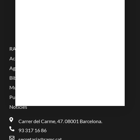
RAMC
Acadèmics
Agenda
Biblioteca
Multimèdia
Publicacions
Noticies
Carrer del Carme, 47. 08001 Barcelona.
93 317 16 86
secretaria@ramc.cat