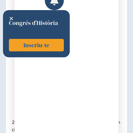
Congrés d’Història
Inscriu-te
Navarra i Valentí, Josep Oriol
1839
Discurs d'ingrés
27-12-1839. (n.- 1801 – m. 31-10-1856). Llicenciat en
cirurgia mèdica el 1829 i doctor el 1830. Feu