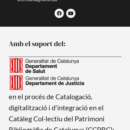
F
Y
a
o
c
u
e
t
b
u
o
b
o
e
Amb el suport del:
k
en el procés de Catalogació,
digitalització i d'integració en el
Catàleg Col·lectiu del Patrimoni
Bibliogràfic de Catalunya (CCPBC):