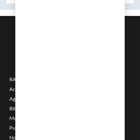
RAMC
Acadèmics
Agenda
Biblioteca
Multimèdia
Publicacions
Noticies