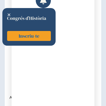
Congrés d’Història
Inscriu-te
Nadal i Valldaura, Antoni
1990
Discurs d'ingrés
Antoni Nadal i Valldaura