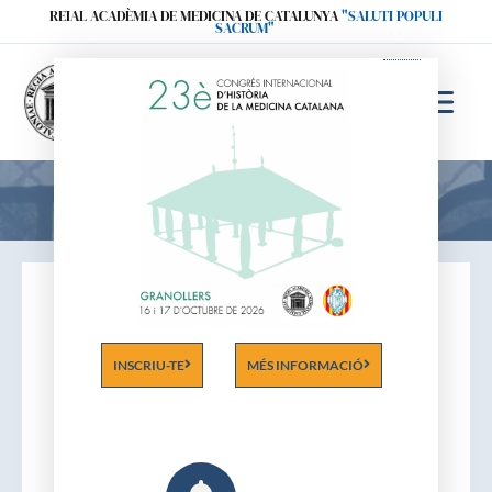
Ir
REIAL ACADÈMIA DE MEDICINA DE CATALUNYA
"SALUTI POPULI
SACRUM"
al
contenido
Acadèmics
INSCRIU-TE
MÉS INFORMACIÓ