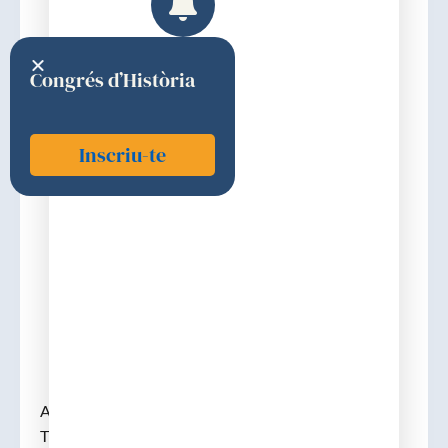
Congrés d’Història
Inscriu-te
Nadal i Abella, Josep M.
2009
Discurs d'ingrés
Accèsit Premi del Doctor Lluís Sayé
Títol del treball premiat: «Alfred Arruga Forgas.