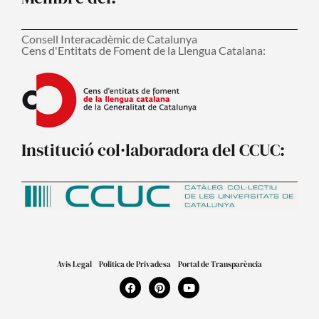
Consell Interacadèmic de Catalunya
Cens d'Entitats de Foment de la Llengua Catalana:
Institució col·laboradora del CCUC:
Avis Legal
Politica de Privadesa
Portal de Transparència
F
P
Y
a
i
o
c
n
u
e
t
t