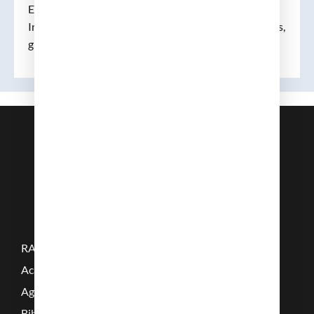
Estrabòleg i una gran persona»
Ingrés: 27 d’octubre de 2009 «Alfredo Arruga i Forgas,
gran estrabòleg i gran persona»
RAMC
Acadèmics
Agenda
Biblioteca