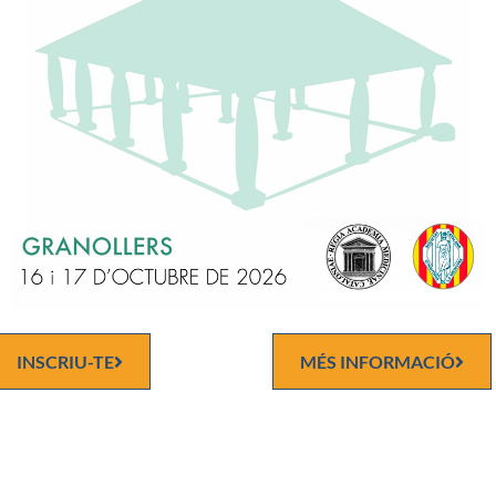
30. (Barcelona, 01-04-1883 – 16-04-1950). Llicenciat el 1904 i d
 Era fill d’Antoni Morales Pérez. Professor auxiliar numerari i enca
 vegades i en períodes llargs, de càtedra de Patologia Quirúrgica, p
Rusca, de Torres Casanovas (1922 a 1927), i després de la guerra pe
 Trias. Fou president de l’Institut Mèdico Farmacèutic.
 gran figura histórica de la cirugía: Ambrosio Paré.» Resposta: Ma
an
INSCRIU-TE
MÉS INFORMACIÓ