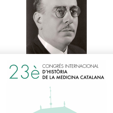
Morales i Llorens, Anton
1930
Discurs d'ingrés