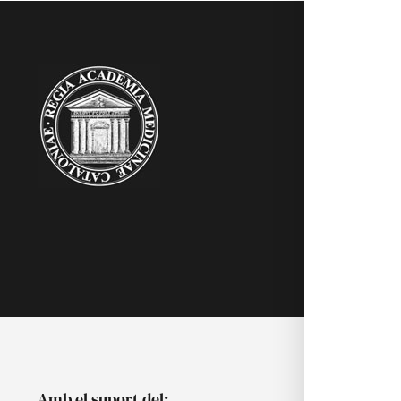
RAMC
Acadèmics
Agenda
Biblioteca
Multimèdia
Publicacion
Noticies
Amb el suport del: