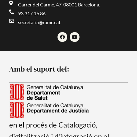
Carrer del Carme, 47. 08001 Barcelona.
93 317 16 86
secretaria@ramc.cat
F
Y
a
o
c
u
e
t
b
u
o
b
o
e
Amb el suport del:
k
en el procés de Catalogació,
digitalització i d'integració en el