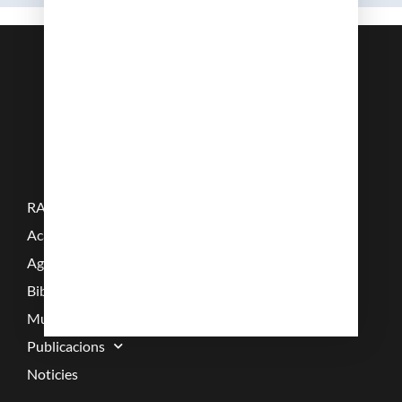
RAMC
Acadèmics
Agenda
Biblioteca
Multimèdia
Publicacions
Noticies