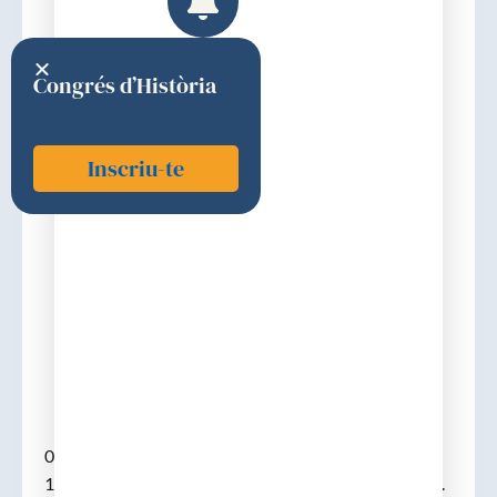
Congrés d’Història
Inscriu-te
Merli i Feixes, Ramon
1817
Discurs d'ingrés
02-12-1817, (Cardona, 02-04-1763 – m. B. 19-04-
1838), llicenciat a Cervera el 1786, i doctorat el 1794.