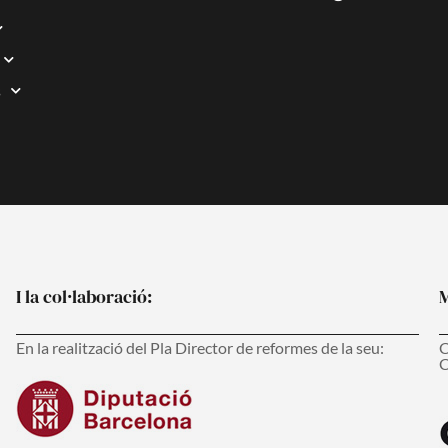
s
I la col·laboració:
M
En la realització del Pla Director de reformes de la seu:
C
C