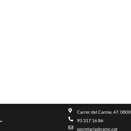
on 2008
riptional targets of the chromatin-remodelling factor SMARCA4 i
cells. Hum Mol Genet 2005
RENCIAS
ciante Invitado (incluyendo, conferencia inaugural de congresos)
de Estados Unidos, Alemania, Suiza, España, Singapur, etc.
Carrer del Carme, 47. 0800
93 317 16 86
secretaria@ramc.cat