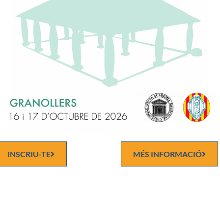
ONES COMO INVESTIGADOR EN BIOMEDICINA:
12 Investigador Posdoctoral. Yale University. NewHaven, USA.
07 Investigador Posdoctoral. CNIO. Madrid. Spain.
06 Estudiante predoctoral. CNIO. Madrid. Spain.
ancia investigadora. Hubrecht Institute. Utrecht, Holanda.
ancia investigadora. Instituto de Salud Carlos III. Madrid. USA
rque de las Ciencias de Granada.
01 Investigador pre-grado de la Facultad de Ciencias de la Unive
ada.
 OTORGADAS POR CONCURRENCIA COMPETITIVA:
sición de Investigación Ramón y Cajal (Puntuación 99.5/100).
idad de Granada.
INSCRIU-TE
MÉS INFORMACIÓ
ición de Investigación Miguel Servet (ISCIII), Posicionado #1 ent
es admitidos a concurso (Declinada).
ición de Assistant Professor en el Instituto Karolisnka (Estocolm
(Declinada).
sición de Assistant Professor en el MD Anderson Cancer Center (
eclinada).