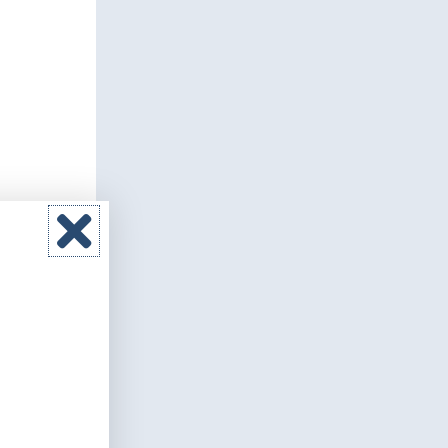
ación
 (CNIO).