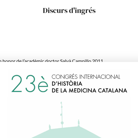
Discurs d'ingrés
n honor de l’acadèmic doctor Salvà Campillo 2011.
eball premiat: «Identificación de oncogenes activados por amplific
en cancer de pulmón»
CIÓN ACADÉMICA
12 Posdoctoral. Yale University. NewHaven, USA.
07 Posdoctoral. Centro Nacional de Investigaciones Oncológicas
06 Doctorado/Doctor Europeus CNIO. Madrid.
enciatura en C.C. Biológicas (con Honores).