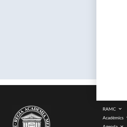
Mutati
•Transc
cancer 
CONFE
Conferen
centros 
RAMC
Acadèmics
Agenda