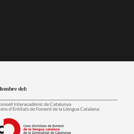
o
b
o
e
k
embre del:
onsell Interacadèmic de Catalunya
ens d'Entitats de Foment de la Llengua Catalana: